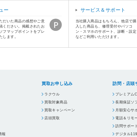
ュー
サービス＆サポート
ただいた商品の感想やご意
当社購入商品はもちろん、他店で購
稿ください。掲載されたお
入した商品も、修理受付やパソコ
ソフマップポイントをプレ
ン・スマホのサポート、診断・設定
たします。
などご利用いただけます。
買取お申し込み
訪問・店頭
ラクウル
プレミアムC
買取対象商品
長期保証ソ
買取キャンペーン
月額安心サ
店頭買取
電話＆リモ
訪問サポー
情報
デジタル11