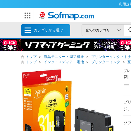
利用規
カテゴリから選ぶ
トップ
＞
液晶モニター・周辺機器
＞
プリンターインク・ト
トップ
＞
インク・メディア・電池
＞
プリンターインク
＞
プレ
P
ー
プ
ジ
ソ