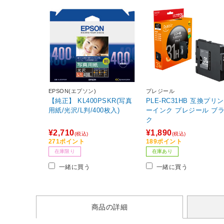
EPSON(エプソン)
プレジール
【純正】 KL400PSKR(写真
PLE-RC31HB 互換プリ
用紙/光沢/L判/400枚入)
ーインク プレジール ブ
ク
¥2,710
¥1,890
(税込)
(税込)
271ポイント
189ポイント
在庫限り
在庫あり
一緒に買う
一緒に買う
商品の詳細