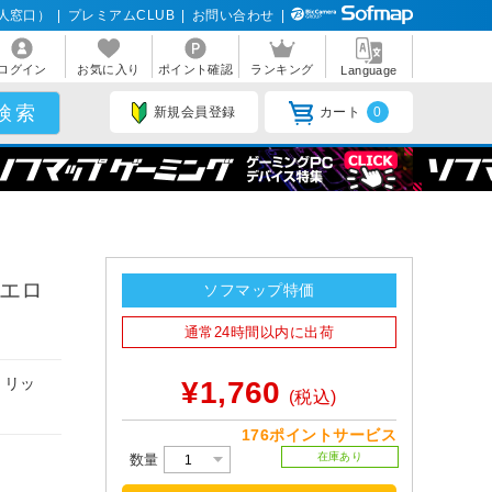
人窓口）
|
プレミアムCLUB
|
お問い合わせ
|
ログイン
お気に入り
ポイント確認
ランキング
Language
新規会員登録
カート
0
イエロ
ソフマップ特価
通常24時間以内に出荷
トリッ
¥1,760
(税込)
176ポイントサービス
在庫あり
数量