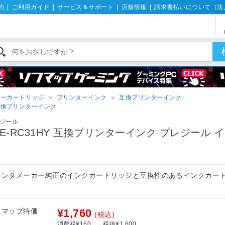
約
|
ご利用ガイド
|
サービス＆サポート
|
店舗情報
|
請求書払いについて（法
ナーカートリッジ
＞
プリンターインク
＞
互換プリンターインク
互換プリンターインク
ジール
LE-RC31HY 互換プリンターインク プレジール 
リンタメーカー純正のインクカートリッジと互換性のあるインクカー
。
フマップ特価
¥1,760
(税込)
消費税¥160
税抜¥1,600