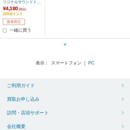
リジナルサウンドトラ
ック 【CD】 ［(ゲー
¥4,180
(税込)
ム・ミュージック) /C
209ポイント
D］ 【sof001】
数量限定
一緒に買う
表示： スマートフォン ｜
PC
ご利用ガイド
買取お申し込み
訪問・店頭サポート
会社概要