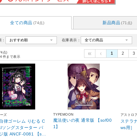
全ての商品
新品商品
(74点)
(71点)
順：
在庫表示：
74点)
1
2
3
4
件まで表示
TYPEMOON
ーズ
アストロ
魔法使いの夜 通常版 【sof00
自律ゴーレム りむる C
ステラナビゲ
1】
 AIソングスターター パ
ws用］
0081 【sof