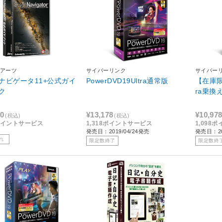
アーツ
サイバーリンク
サイバー
ナビゲータ11+公式ガイ
PowerDVD19Ultra通常版
【在庫限り
ク
ra乗換
80
¥13,178
¥10,97
(税込)
(税込)
8ポイントサービス
1,318ポイントサービス
1,098
発売日：2019/04/24発売
発売日：20
れ
限定数終了
限定数終