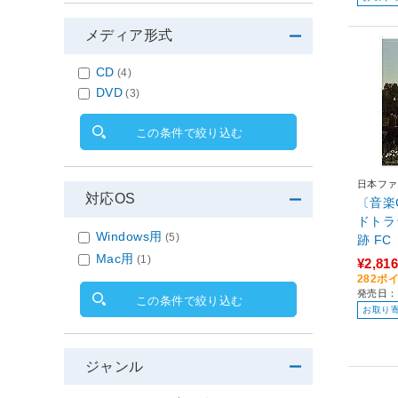
メディア形式
CD
(4)
DVD
(3)
この条件で絞り込む
日本ファ
対応OS
〔音楽
ドトラ
Windows用
(5)
跡 FC
Mac用
ジバージ
(1)
¥2,816
アルC
282ポ
発売日：2
ット付
この条件で絞り込む
お取り
ジャンル