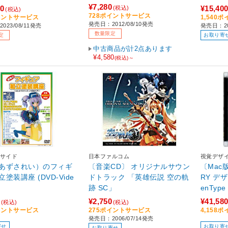
¥7,280
00
¥15,40
(税込)
(税込)
728ポイントサービス
イントサービス
1,540
発売日：2012/08/10発売
023/08/11発売
発売日：2
数量限定
定
お取り寄
中古商品が計2点あります
¥4,580
(税込)～
サイド
日本ファルコム
視覚デザ
あずされい）のフィギ
〔音楽CD〕 オリジナルサウン
〔Mac版
塗装講座 (DVD-Vide
ドトラック 「英雄伝説 空の軌
RY デ
跡 SC」
¥2,750
¥41,58
(税込)
(税込)
イントサービス
275ポイントサービス
4,158
発売日：2006/07/14発売
寄せ
お取り寄
お取り寄せ