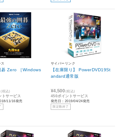
ンス
サイバーリンク
o ［Windows
【在庫限り】 PowerDVD19St
andard通常版
0
¥4,500
(税込)
(税込)
イントサービス
450ポイントサービス
18/11/16発売
発売日：2019/04/24発売
了
限定数終了