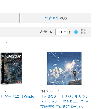
中古商品
(3点)
表示件数：
件
アーツ
日本ファルコム
ータ12 ［Windo
〔音楽CD〕 オリジナルサウン
ドトラック 「空を見上げて ～
英雄伝説 空の軌跡ボーカルバ