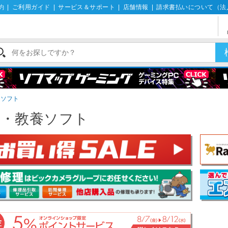
約
|
ご利用ガイド
|
サービス＆サポート
|
店舗情報
|
請求書払いについて（法
養ソフト
味・教養ソフト