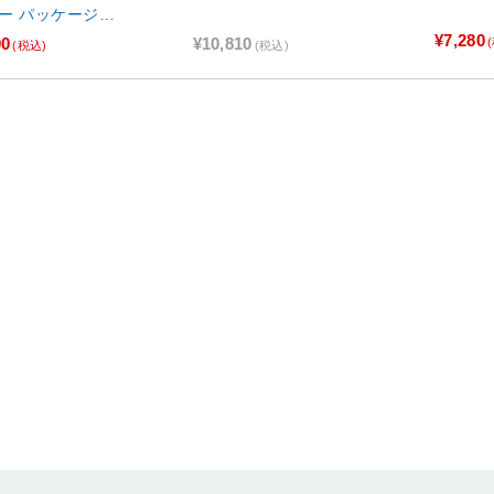
ー パッケージ版
0081 【sof00
¥7,280
00
¥10,810
(税込)
(税込)