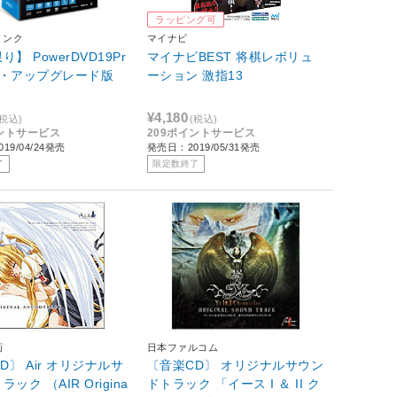
ラッピング可
リンク
マイナビ
】 PowerDVD19Pr
マイナビBEST 将棋レボリュ
え・アップグレード版
ーション 激指13
¥4,180
(税込)
(税込)
イントサービス
209ポイントサービス
19/04/24発売
発売日：2019/05/31発売
了
限定数終了
画
日本ファルコム
D〕 Air オリジナルサ
〔音楽CD〕 オリジナルサウン
ック （AIR Origina
ドトラック 「イース I ＆ II ク