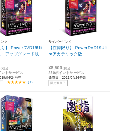
リンク
サイバーリンク
】 PowerDVD19Ult
【在庫限り】 PowerDVD19Ult
え・アップグレード版
raアカデミック版
8
¥8,500
(税込)
(税込)
ポイントサービス
850ポイントサービス
19/04/24発売
発売日：2019/04/24発売
（1）
了
限定数終了