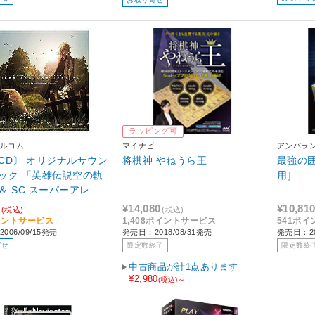
ラッピング可
ルコム
マイナビ
アンバラ
CD〕 オリジナルサウン
将棋神 やねうら王
最強の囲碁 Zer
ック 「英雄伝説空の軌
用］
 ＆ SC スーパーアレン
ョン ～Disc 1 ＋ 2 リ
¥14,080
¥10,81
(税込)
(税込)
D ＆ デジタルブックレ
イントサービス
1,408ポイントサービス
541ポ
006/09/15発売
発売日：2018/08/31発売
発売日：20
～」
寄せ
限定数終了
限定数終
中古商品が計1点あります
¥2,980
(税込)～