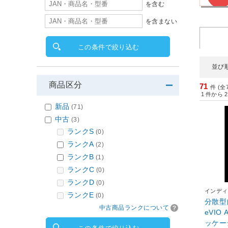
を含む
を含まない
この条件で絞り込む
並び
商品区分
71
件 (全
1
件から
2
新品
(71)
中古
(3)
ランクS
(0)
ランクA
(2)
ランクB
(1)
ランクC
(0)
ランクD
(0)
インディ
ランクE
(0)
分散型
中古商品ランクについて
eVIO
ッケージ版 ANCF-