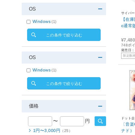
OS
サイバー
【在庫限
Windows
(1)
o通常
この条件で絞り込む
¥7,480
748ポ
発売日：2
限定数
OS
Windows
(1)
この条件で絞り込む
価格
ドット企
〜
円
〔音楽
ナド） 「
1円〜3,000円
（25）