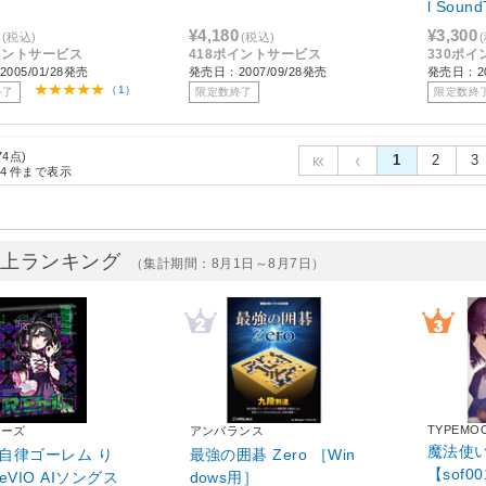
l Soun
¥4,180
¥3,300
(税込)
(税込)
イントサービス
418ポイントサービス
330ポ
005/01/28発売
発売日：2007/09/28発売
発売日：20
（1）
終了
限定数終了
限定数終
74点)
1
2
3
4
件まで表示
売上ランキング
（集計期間：8月1日～8月7日）
TYPEMO
ィーズ
アンバランス
魔法使い
自律ゴーレム り
最強の囲碁 Zero ［Win
【sof0
eVIO AIソングス
dows用］