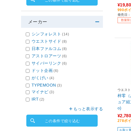
この条件で絞り込む
001】
¥19,8
990ポ
発売日：2
数量限
メーカー
シンフォレスト
(14)
ウエストサイド
(8)
日本ファルコム
(8)
アストロアーツ
(6)
サイバーリンク
(6)
ドット企画
(6)
がくげい
(4)
TYPEMOON
(3)
ウエスト
マイナビ
(3)
梓零（
IRT
(2)
ュア組立
o)
もっと表示する
¥2,780
この条件で絞り込む
278ポ
お取り