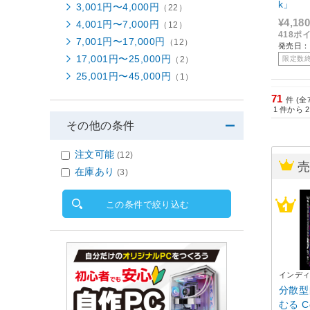
k」
3,001円〜4,000円
（22）
¥4,180
4,001円〜7,000円
（12）
418ポ
7,001円〜17,000円
（12）
発売日：2
17,001円〜25,000円
（2）
限定数
25,001円〜45,000円
（1）
71
件 (全
1
件から
2
その他の条件
注文可能
(12)
在庫あり
(3)
この条件で絞り込む
インデ
分散型
むる C