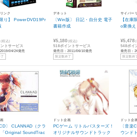
リンク
デネット
サイバー
り】 PowerDVD19Pr
〔Win版〕 日記・自分史 電子
【在庫限り
版
書籍作成
o乗換
¥5,180
¥5,478
(税込)
(税込)
イントサービス
518ポイントサービス
548ポ
019/04/24発売
発売日：2011/06/10発売
発売日：20
終了
限定数終了
限定数終
画
ドット企画
ドット企
CD〕 CLANNAD（クラ
PCゲーム リトルバスターズ！
〔音楽C
Original SoundTrac
オリジナルサウンドトラック
ウンドトラ