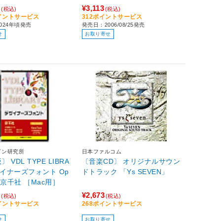
ージョン～ 」
0
¥3,113
(税込)
(税込)
ポイントサービス
312ポイントサービス
024年頃発売
発売日：2006/08/25発売
せ
お取り寄せ
イン研究所
日本ファルコム
〕 VDL TYPE LIBRA
〔音楽CD〕 オリジナルサウン
ザイナーズフォント Op
ドトラック 「Ys SEVEN」
enType 京千社 ［Mac用］
0
¥2,673
(税込)
(税込)
ポイントサービス
268ポイントサービス
せ
お取り寄せ