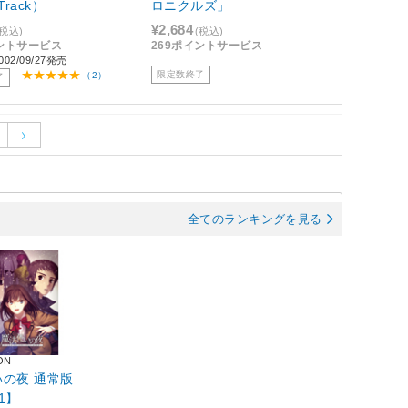
dTrack）
ロニクルズ」
¥2,684
(税込)
(税込)
イントサービス
269ポイントサービス
02/09/27発売
限定数終了
（2）
了
全てのランキングを見る
ON
の夜 通常版
01】