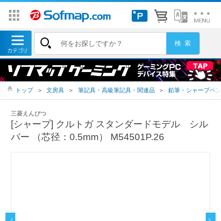
トップ
＞
文房具
＞
筆記具・高級筆記具・関連品
＞
鉛筆・シャープペ
三菱えんぴつ
[シャープ] クルトガ スタンダードモデル シル
バー （芯径：0.5mm） M54501P.26