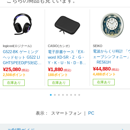
こちらの商品も見ています。
logicool(ロジクール)
CASIO(カシオ)
SEIKO
電波からくり時計 「
G522-BK ゲーミング
電子辞書ケース「EX-
ェーブシンフォニー
ヘッドセット G522 LI
word XD-SR・Z・G・
RE561H
GHTSPEED(PS対応)
Y・K・U・N・D・B・
¥44,880
(Mac/Windows対応) ブ
A・SK・SU・SCシリ
¥25,080
¥1,880
(税込)
(税込)
(税込)
ラック ［ワイヤレス
ーズ対応ケース（セミ
4,488ポイント
2,508ポイント
188ポイント
（Bluetooth＋USB）＋
ハードカバータイ
在庫あり
在庫あり
在庫あり
有線 /両耳 /ヘッドバン
プ）」 XD-CC2402BK
ドタイプ］ 【864】
ブラック
表示： スマートフォン ｜
PC