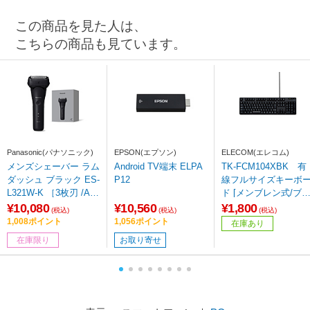
この商品を見た人は、
こちらの商品も見ています。
Panasonic(パナソニック)
EPSON(エプソン)
ELECOM(エレコム)
メンズシェーバー ラム
Android TV端末 ELPA
TK-FCM104XBK 有
ダッシュ ブラック ES-
P12
線フルサイズキーボ
L321W-K ［3枚刃 /AC
ド [メンブレン式/ブ
100V-240V］ 【864】
ック]
¥10,080
¥10,560
¥1,800
(税込)
(税込)
(税込)
1,008ポイント
1,056ポイント
在庫あり
在庫限り
お取り寄せ