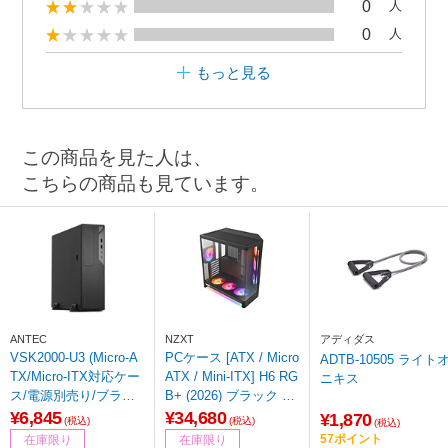
0
人
0
人
もっと見る
この商品を見た人は、
こちらの商品も見ています。
ANTEC
NZXT
アディダス
VSK2000-U3 (Micro-A
PCケース [ATX / Micro
ADTB-10505 ライトオ
TX/Micro-ITX対応ケー
ATX / Mini-ITX] H6 RG
ニキス
ス/電源別売り/ブラッ
B+ (2026) ブラック ブ
ク)
ラック CC-H62FB-P1
¥6,845
¥34,680
¥1,870
(税込)
(税込)
(税込)
57ポイント
在庫限り
在庫限り