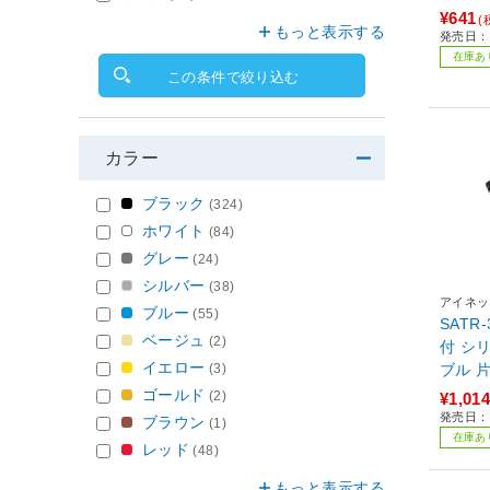
¥641
(
もっと表示する
発売日：2
在庫あ
この条件で絞り込む
カラー
ブラック
(324)
ホワイト
(84)
グレー
(24)
シルバー
(38)
アイネッ
ブルー
(55)
SATR-
ベージュ
(2)
付 シ
イエロー
(3)
ブル 
ゴールド
(2)
¥1,014
発売日：2
ブラウン
(1)
在庫あ
レッド
(48)
もっと表示する