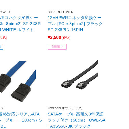
LOWER
SUPERFLOWER
PWRコネクタ変換ケー
12VHPWRコネクタ変換ケー
e 8pin x2] SF-2X8PI
ブル [PCIe 8pin x2] ブラック
IN WHITE ホワイト
SF-2X8PIN-16PIN
¥2,500
(税込)
(税込)
せ
在庫限り
クス
Owltech(オウルテック)
II規格対応シリアルATA
SATAケーブル 高耐久3年保証
（ブルー・100cm）S
ラッチ付き（50cm） OWL-SA
0BL
TA3SS50-BK ブラック