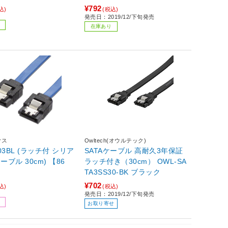
¥792
込)
(税込)
発売日：2019/12/下旬発売
在庫あり
クス
Owltech(オウルテック)
103BL (ラッチ付 シリア
SATAケーブル 高耐久3年保証
30cm) 【86
ラッチ付き（30cm） OWL-SA
TA3SS30-BK ブラック
¥702
込)
(税込)
発売日：2019/12/下旬発売
お取り寄せ