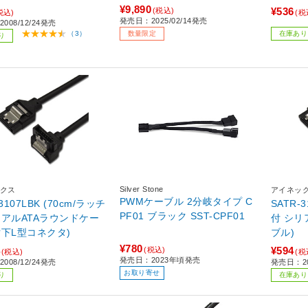
¥9,890
¥536
(税込)
税込)
(税
発売日：2025/02/14発売
008/12/24発売
数量限定
在庫あり
（3）
り
Silver Stone
クス
アイネッ
PWMケーブル 2分岐タイプ C
3107LBK (70cm/ラッチ
SATR-
PF01 ブラック SST-CPF01
リアルATAラウンドケー
付 シリ
片下L型コネクタ)
ブル)
¥780
¥594
(税込)
(税込)
(税
発売日：2023年頃発売
008/12/24発売
発売日：20
お取り寄せ
り
在庫あり