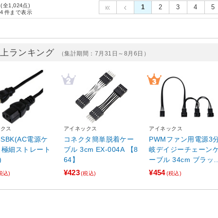
 (全1,024点)
1
2
3
4
5
4
件まで表示
売上ランキング
（集計期間：7月31日～8月6日）
ックス
アイネックス
アイネックス
5SBK(AC電源ケ
コネクタ簡単脱着ケー
PWMファン用電源3
 極細ストレート
ブル 3cm EX-004A 【8
岐デイジーチェーン
)
64】
ーブル 34cm ブラック
CA-100A
¥423
¥454
税込)
(税込)
(税込)