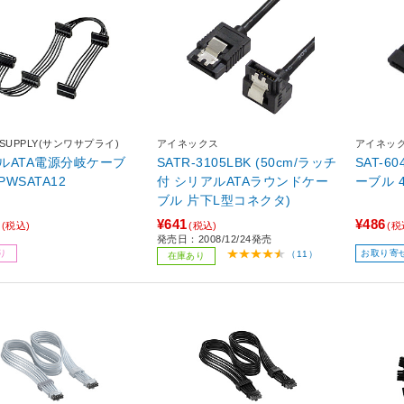
 SUPPLY(サンワサプライ)
アイネックス
アイネッ
ルATA電源分岐ケーブ
SATR-3105LBK (50cm/ラッチ
SAT-6
PWSATA12
付 シリアルATAラウンドケー
ーブル 4
ブル 片下L型コネクタ)
¥641
¥486
(税込)
(税込)
(税
発売日：2008/12/24発売
り
お取り寄
（11）
在庫あり