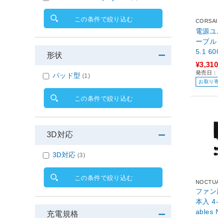
この条件で絞り込む
CORSA
電源ユ
ーブル T
5.1 6
形状
ワイト 
¥3,310
発売日：2
パッド型
(1)
お取り
この条件で絞り込む
3D対応
3D対応
(3)
この条件で絞り込む
NOCTU
ファン
本入 4-
a
充電規格