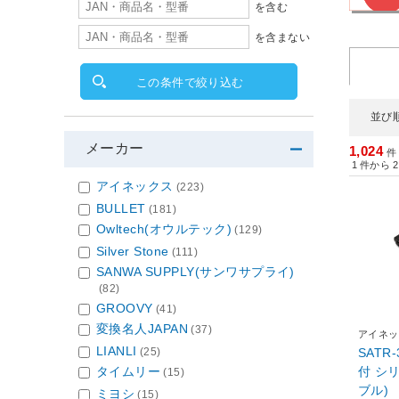
を含む
を含まない
この条件で絞り込む
並び
メーカー
1,024
件
1
件から
2
アイネックス
(223)
BULLET
(181)
Owltech(オウルテック)
(129)
Silver Stone
(111)
SANWA SUPPLY(サンワサプライ)
(82)
GROOVY
(41)
変換名人JAPAN
(37)
アイネッ
LIANLI
SATR-
(25)
付 シ
タイムリー
(15)
ブル)
ミヨシ
(15)