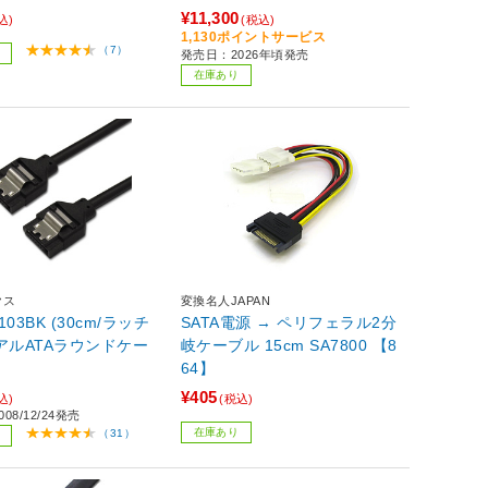
¥11,300
込)
(税込)
1,130ポイントサービス
（7）
発売日：2026年頃発売
在庫あり
クス
変換名人JAPAN
3103BK (30cm/ラッチ
SATA電源 → ペリフェラル2分
アルATAラウンドケー
岐ケーブル 15cm SA7800 【8
64】
¥405
込)
(税込)
08/12/24発売
在庫あり
（31）