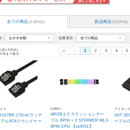
全ての商品
新品商品
(1,024点)
(1,024点)
順：
在庫表示：
 (全1,024点)
1
2
3
4
5
4
件まで表示
LIANLI
クス
アイネッ
ARGBエクステンションテー
3107BK (70cm/ラッチ
SAT-3
ブル 8PIN × 2 STRIMER WLS
リアルATAラウンドケー
ーブル/3
8PIN CPU 【sof001】