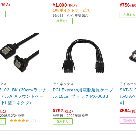
¥1,000
¥756
(税込)
(税込)
(税
100ポイントサービス
り
在庫あり
発売日：2023年頃発売
在庫あり
クス
アイネックス
アイネッ
3103LBK (30cm/ラッチ
PCI Express用電源延長ケーブ
SAT-3
リアルATAラウンドケー
ル 15cm ブラック PX-008B
ルATAケーブル 
片下L型コネクタ)
4】
¥792
¥594
税込)
(税込)
(税
008/12/24発売
発売日：2022年頃発売
在庫限り
（7）
り
在庫あり