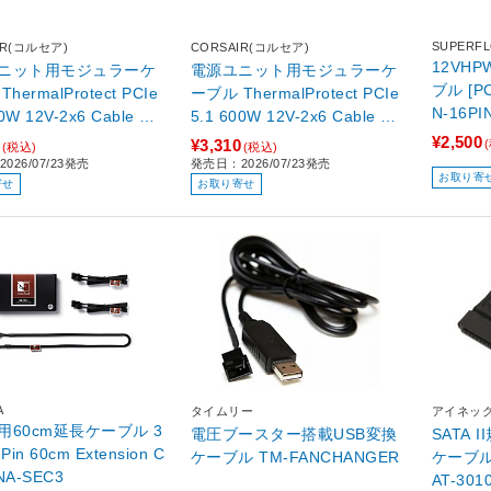
SUPERF
IR(コルセア)
CORSAIR(コルセア)
12VH
ニット用モジュラーケ
電源ユニット用モジュラーケ
ブル [PCI
hermalProtect PCIe
ーブル ThermalProtect PCIe
N-16P
00W 12V-2x6 Cable ホ
5.1 600W 12V-2x6 Cable ブ
CP-8920473
ラック CP-8920472
¥2,500
¥3,310
(税込)
(税込)
026/07/23発売
発売日：2026/07/23発売
お取り寄
寄せ
お取り寄せ
A
タイムリー
アイネッ
用60cm延長ケーブル 3
電圧ブースター搭載USB変換
SATA 
Pin 60cm Extension C
ケーブル TM-FANCHANGER
ケーブル
bles NA-SEC3
AT-301