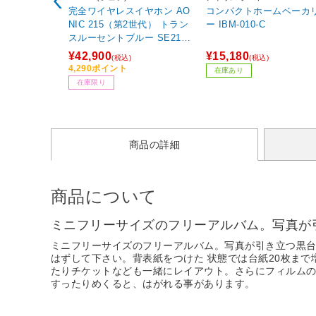
完全ワイヤレスイヤホン AO
コンパクトホームベーカ
NIC 215（第2世代） トラン
ー IBM-010-C
スルーセントブルー SE21D
YBL+TW2-A ［ワイヤレス
¥42,900
¥15,180
(税込)
(税込)
(左右分離) /Bluetooth対応］
4,290ポイント
在庫あり
在庫限り
商品の詳細
商品について
ミニフリーサイズのフリーアルバム。写真が
ミニフリーサイズのフリーアルバム。写真が引き立つ黒台
はずして下さい。背表紙をつけた 状態では台紙20枚まで
たりチケットなども一緒にレイアウト。さらにフィルムの
すったりめくると、はがれる事があります。