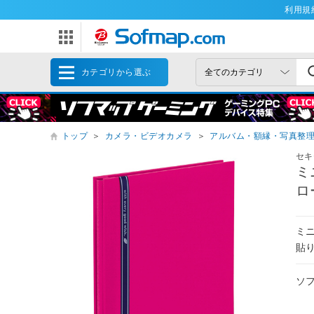
利用規
カテゴリから選ぶ
トップ
＞
カメラ・ビデオカメラ
＞
アルバム・額縁・写真整
セキ
ミ
ロ
ミ
貼
ソ