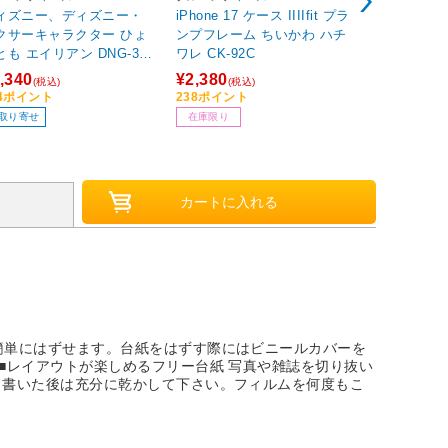
ィズニー、ディズニー・
iPhone 17 ケース IIIIfit プラ
H-34N フ
クサーキャラクター ひょ
ンプフレーム ちいかわ ハチ
ラケッ
アン DNG-311
ワレ CK-92C
,340
¥2,380
¥459
(税込)
(税込)
(税込)
34ポイント
238ポイント
46ポイント
取り寄せ
在庫限り
在庫あり
簡単にはずせます。台紙をはずす際にはビニールカバーを
■レイアウトが楽しめるフリー台紙 写真や雑誌を切り抜い
※書いた後は充分に乾かして下さい。フィルムを何度もこ