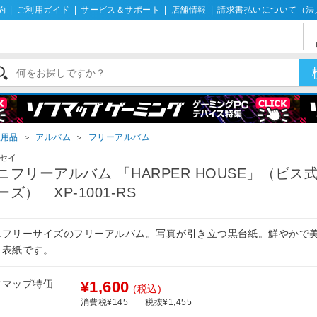
約
|
ご利用ガイド
|
サービス＆サポート
|
店舗情報
|
請求書払いについて（法
理用品
＞
アルバム
＞
フリーアルバム
セイ
ニフリーアルバム 「HARPER HOUSE」（ビス式
ーズ） XP-1001-RS
ニフリーサイズのフリーアルバム。写真が引き立つ黒台紙。鮮やかで
り表紙です。
フマップ特価
¥1,600
(税込)
消費税¥145
税抜¥1,455