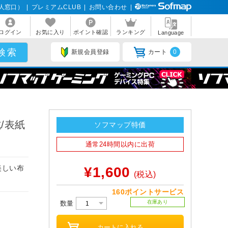
人窓口）
|
プレミアムCLUB
|
お問い合わせ
|
ログイン
お気に入り
ポイント確認
ランキング
Language
新規会員登録
カート
0
/表紙
ソフマップ特価
通常24時間以内に出荷
美しい布
¥1,600
(税込)
160ポイントサービス
在庫あり
数量