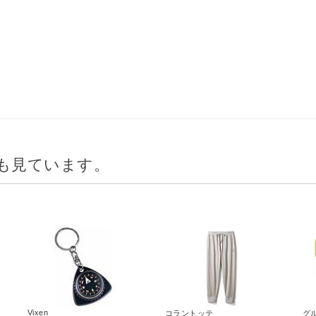
も見ています。
Vixen
コラントッテ
グ