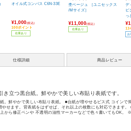
オイル式コンパス C6N-33E
リ
杢ベージュ ［ユニセックス
デ
/Mサイズ］
ピ
っとも エイリ
AL
¥1,000
¥11,000
¥1
(税込)
(税込)
100ポイント
1
在庫あり
在庫あり
お
仕様詳細
商品レビュー
引き立つ黒台紙。鮮やかで美しい布貼り表紙です。
紙。鮮やかで美しい布貼り表紙。 ■台紙が増やせるビス式 コインで
増やせます。背表紙をはずせば、それ以上の枚数にも対応できます。 
上から修正ペンや 不透明の油性マーカーなどで色々書いてもOK。 