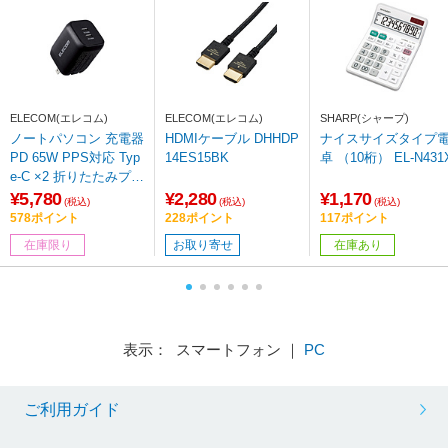
ELECOM(エレコム)
ELECOM(エレコム)
SHARP(シャープ)
ノートパソコン 充電器
HDMIケーブル DHHDP
ナイスサイズタイプ
PD 65W PPS対応 Typ
14ES15BK
卓 （10桁） EL-N431
e-C ×2 折りたたみプラ
グ 小型 軽量 【 MacB
¥5,780
¥2,280
¥1,170
(税込)
(税込)
(税込)
ook Pro / Air レノボ D
578ポイント
228ポイント
117ポイント
ell HP NEC iPad iPhon
在庫限り
お取り寄せ
在庫あり
e Android ラップトッ
プ タブレット スマホ
各種対応 】 ブラック
ACDC-PD4365BK [2ポ
ート /USB Power Deliv
ery対応]
表示： スマートフォン ｜
PC
ご利用ガイド