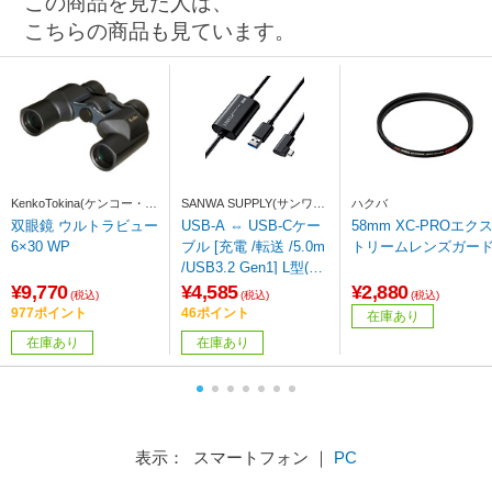
この商品を見た人は、
こちらの商品も見ています。
KenkoTokina(ケンコー・ト
SANWA SUPPLY(サンワサ
ハクバ
キナー)
プライ)
双眼鏡 ウルトラビュー
USB-A ⇔ USB-Cケー
58mm XC-PROエク
6×30 WP
ブル [充電 /転送 /5.0m
トリームレンズガー
/USB3.2 Gen1] L型(VR
ヘッドセット対応) KB-
¥9,770
¥4,585
¥2,880
(税込)
(税込)
(税込)
USB-RLC305 ［USB-A
977ポイント
46ポイント
在庫あり
⇔ USB-C］
在庫あり
在庫あり
表示： スマートフォン ｜
PC