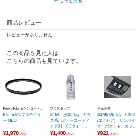
もっと見る
商品レビュー
レビューがありません
この商品を見た人は、
こちらの商品も見ています。
KenkoTokina(ケンコー・ト
プロスタッフ
星光産業
キナー)
67mm MCプロテクタ
S154 洗車用品 ガラ
車内収納用品 EXEA
ー NEO
ス系ボディーコーティ
(エクセア) サンバイ
ング剤 CCウォータ
ザーポケット カラ
ープロテクト 詰め替
ー：ブラック
¥1,970
¥1,400
¥921
(税込)
(税込)
(税込)