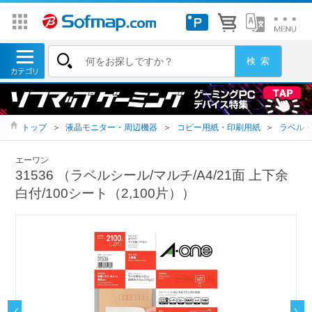
トップ
＞
液晶モニター・周辺機器
＞
コピー用紙・印刷用紙
＞
ラベル
エーワン
31536 （ラベルシール/マルチ/A4/21面 上下余
白付/100シート（2,100片））