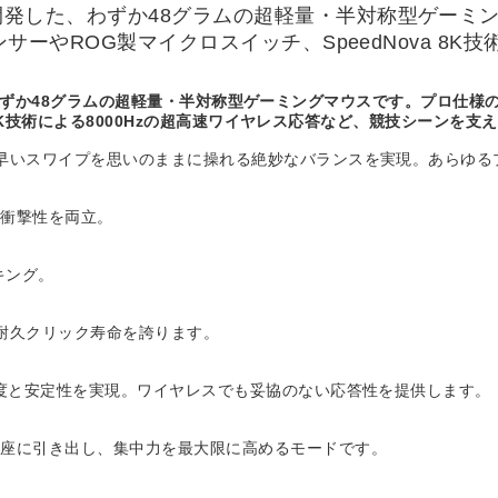
マーと共同開発した、わずか48グラムの超軽量・半対称型ゲ
 ProセンサーやROG製マイクロスイッチ、SpeedNova 
。
た、わずか48グラムの超軽量・半対称型ゲーミングマウスです。プロ仕様の技術
a 8K技術による8000Hzの超高速ワイヤレス応答など、競技シーンを
早いスワイプを思いのままに操れる絶妙なバランスを実現。あらゆる
耐衝撃性を両立。
キング。
耐久クリック寿命を誇ります。
精度と安定性を実現。ワイヤレスでも妥協のない応答性を提供します。
即座に引き出し、集中力を最大限に高めるモードです。