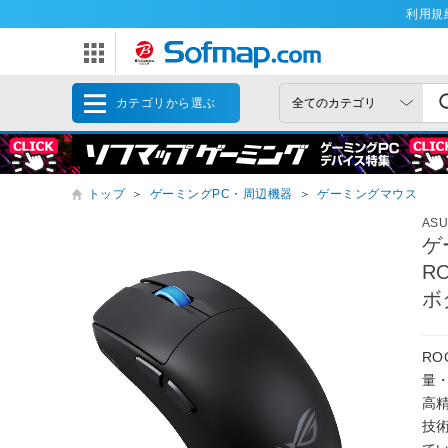
利用規
カテゴリから選ぶ
トップ
＞
ゲーミングPC・周辺機器
＞
ゲーミングマウス
AS
ゲ
R
ボタ
RO
量
高精
技