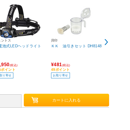
ェントス
貝印
ペルシード
電池式LEDヘッドライト
ＫＫ 油引きセット DH8148
PCD-401
ンドウウォ
ュアドロッ
ー 撥水タ
,950
¥481
¥755
(税込)
(税込)
(税込)
ク仕様 内容量
95ポイント
49ポイント
76ポイント
CD-401
取り寄せ
お取り寄せ
在庫限り