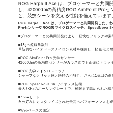
ROG Harpe II Ace は、プロゲー
し、42000dpiの高精度ROG AimPoint
ど、競技シーンを支える性能を備えています
ROG Harpe II Ace は、プロゲーマーと共同開発し
ProセンサーやROG製マイクロスイッチ、SpeedNov
■プロゲーマーとの共同開発により、軽快なフリックや素
■48gの超軽量設計
革新的なバイオベースナイロン素材を採用し、軽量化と
■ROG AimPoint Pro 光学センサー
42000dpiの高精度センサーがガラス面でも正確にトラッ
■ROG光学マイクロスイッチ
シャープなクリック感と瞬時の応答性、さらに1億回の高
■ROG SpeedNova 8K ワイヤレス技術
最大8KHzのポーリングレートで、極限まで高められた
■Zoneモード
自分好みにカスタマイズされた最高のパフォーマンスを
■Webベースの設定