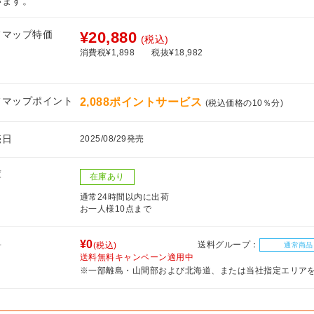
います。
フマップ特価
¥20,880
(税込)
消費税¥1,898
税抜¥18,982
フマップポイント
2,088ポイントサービス
(税込価格の10％分)
売日
2025/08/29発売
庫
在庫あり
通常24時間以内に出荷
お一人様10点まで
料
¥0
送料グループ：
(税込)
通常商品
送料無料キャンペーン適用中
※一部離島・山間部および北海道、または当社指定エリア