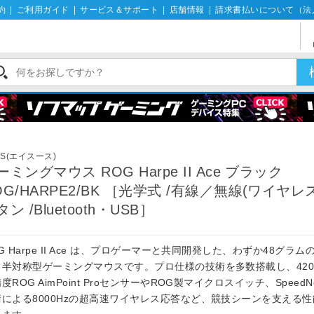
約
|
ご利用ガイド
|
サービス＆サポート
|
店舗情報
|
請求書払いについて（法
US(エイスース)
ーミングマウス ROG Harpe II Ace ブラック
OG/HARPE2/BK ［光学式 /有線／無線(ワイヤレス)
ン /Bluetooth・USB］
G Harpe II Ace は、プロゲーマーと共同開発した、わずか48グラム
・半対称型ゲーミングマウスです。プロ仕様の技術を多数搭載し、42000
度ROG AimPoint ProセンサーやROG製マイクロスイッチ、SpeedNo
術による8000Hzの超高速ワイヤレス応答など、競技シーンを支える