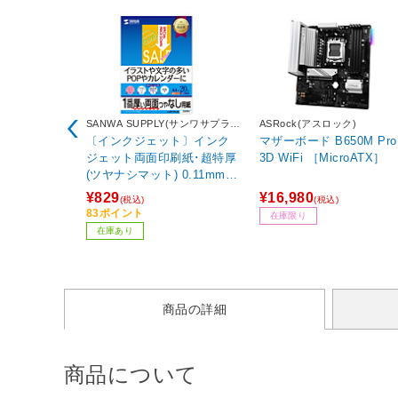
SANWA SUPPLY(サンワサプラ
ASRock(アスロック)
イ)
〔インクジェット〕インク
マザーボード B650M Pro X
ジェット両面印刷紙･超特厚
3D WiFi ［MicroATX］
(ツヤナシマット) 0.11mm
(A4･20シート)JP-ERV1NA4
¥829
¥16,980
(税込)
(税込)
N
83ポイント
在庫限り
在庫あり
商品の詳細
商品について