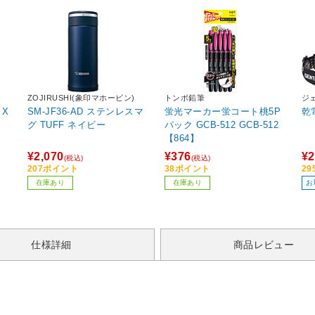
ZOJIRUSHI(象印マホービン)
トンボ鉛筆
ジ
SM-JF36-AD ステンレスマ
蛍光マーカー蛍コート桃5P
乾
グ TUFF ネイビー
パック GCB-512 GCB-512
【864】
¥2,070
¥376
¥2
(税込)
(税込)
207ポイント
38ポイント
2
在庫あり
在庫あり
お
仕様詳細
商品レビュー