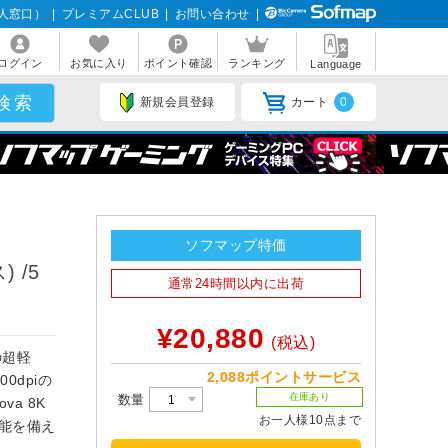
人窓口）
|
プレミアムCLUB
|
お問い合わせ
|
ログイン
お気に入り
ポイント確認
ランキング
Language
新規会員登録
カート
0
ソフマップ特価
 /5
通常24時間以内に出荷
¥20,880
(税込)
の超軽
2,088ポイントサービス
dpiの
在庫あり
数量
va 8K
お一人様10点まで
性能を備え