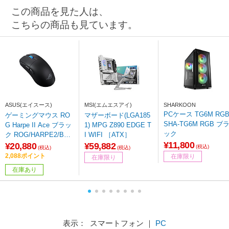
この商品を見た人は、
こちらの商品も見ています。
ASUS(エイスース)
MSI(エムエスアイ)
SHARKOON
PCケース TG6M RG
ゲーミングマウス RO
マザーボード(LGA185
SHA-TG6M RGB ブ
G Harpe II Ace ブラッ
1) MPG Z890 EDGE T
ック
ク ROG/HARPE2/BK
I WIFI ［ATX］
¥11,800
［光学式 /有線／無線
¥20,880
¥59,882
(税込)
(税込)
(税込)
(ワイヤレス) /5ボタン
2,088ポイント
在庫限り
在庫限り
/Bluetooth・USB］
在庫あり
表示： スマートフォン ｜
PC