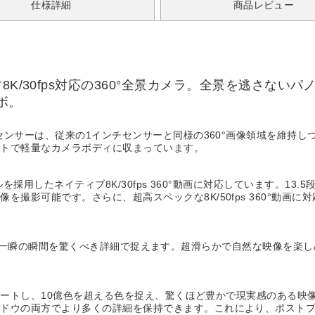
仕様詳細
商品レビュー
8K/30fps対応の360°全景カメラ。全景を逃さな
ボ。
ジセンサーは、従来の1インチセンサーと同様の360°画像領域を維持
クトで軽量なカメラボディに収まっています。
クセルを採用したネイティブ8K/30fps 360°動画に対応しています。
影可能です。さらに、超高スペックな8K/50fps 360°動画に対応
°ビデオで、一瞬の瞬間を驚くべき詳細で捉えます。超滑らかで自然な映像
サポートし、10億色を超える色を捉え、驚くほど豊かで現実感のある映像
ャドウの両方でより多くの詳細を保持できます。これにより、ポスト