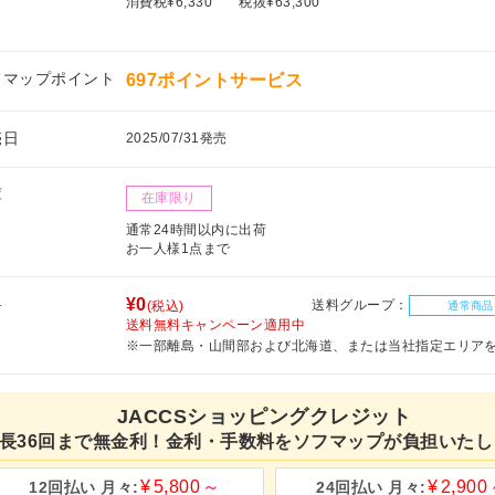
消費税¥6,330
税抜¥63,300
フマップポイント
697ポイントサービス
売日
2025/07/31発売
庫
在庫限り
通常24時間以内に出荷
お一人様1点まで
料
¥0
送料グループ：
(税込)
通常商品
送料無料キャンペーン適用中
※一部離島・山間部および北海道、または当社指定エリア
JACCSショッピングクレジット
長36回まで無金利！金利・手数料をソフマップが負担いたし
5,800
2,900