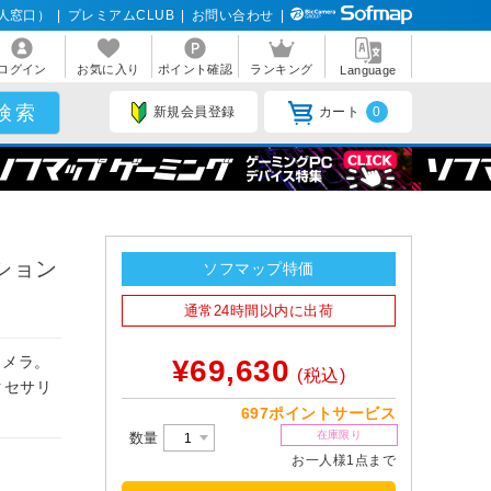
人窓口）
|
プレミアムCLUB
|
お問い合わせ
|
ログイン
お気に入り
ポイント確認
ランキング
Language
新規会員登録
カート
0
クション
ソフマップ特価
通常24時間以内に出荷
カメラ。
¥69,630
(税込)
クセサリ
697ポイントサービス
在庫限り
数量
お一人様1点まで