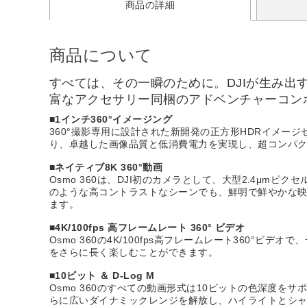
商品の詳細
商品について
すべては、その一瞬のために。DJIが生み出す
富なアクセサリー同梱のアドベンチャーコン
■1インチ360°イメージング
360°撮影専用に設計された新開発の正方形HDRイメー
り、卓越した画像品質と低消費電力を実現し、超コンパ
■ネイティブ8K 360°動画
Osmo 360は、DJI初のカメラとして、大型2.4μmピ
のような高コントラストなシーンでも、鮮明で鮮やかな映像を撮
ます。
■4K/100fps 高フレームレート 360° ビデオ
Osmo 360の4K/100fps高フレームレート360
をさらに長く楽しむことができます。
■10ビット ＆ D-Log M
Osmo 360のすべての動画形式は10ビットの色深度を
らに広いダイナミックレンジを解放し、ハイライトとシ