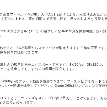
0°画像フィールドを実現。大型のf/1.9絞りにより、光取り込み量
tモードを有効にすると、夜の細部まで鮮明に捉え、息をのむような夜景を
、最大120メガピクセル（16K）の超クリアな360°写真を撮影可能。
す。
み合わせると、360°動画からスティックが消え去ります??編集不要
映像を簡単に撮影できます。
の広角動画をエクスポートできます。4K/60fps、3K/120fps、
ョットを追求しても、すべての瞬間が際立ちます。
5K/60fpsのフラット動画を撮影できます。ブーストビデオモードに
アさとカバー範囲を体験してください。Osmo 360はシングルレンズ
フロントとリアのレンズをスムーズに切り替えることができます。あ
テイクにまとめられます。