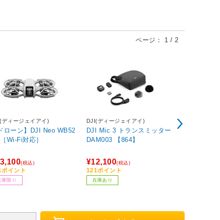
ページ：
1
/
2
I(ディージェイアイ)
DJI(ディージェイアイ)
DJI(ディージ
ローン】DJI Neo WB52
DJI Mic 3 トランスミッター
Osmo 36
 ［Wi-Fi対応］
DAM003 【864】
ンボ 360
カメラ 
3,100
¥12,100
¥62,970
(税込)
(税込)
(税
31ポイント
121ポイント
630ポイント
在庫限り
在庫あり
在庫あり