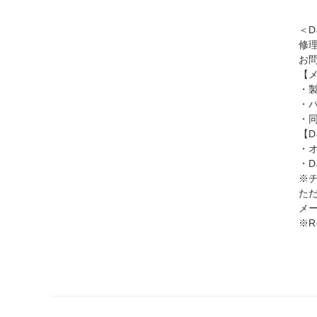
＜
修
お
【
・
・
・
【D
・オン
・DJ
※
ただ
メー
※