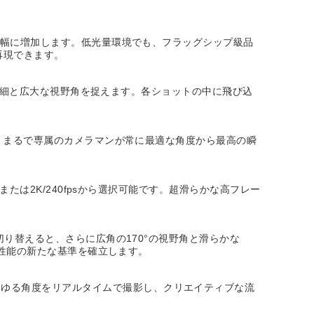
が大幅に増加します。低光量環境でも、フラッグシップ級品
再現できます。
鋭い詳細と広大な視野角を捉えます。各ショットの中に飛び込
です。まるで専属のカメラマンが常に最適な角度から最高の瞬
または2K/240fpsから選択可能です。超滑らかな高フレー
切り替えると、さらに広角の170°の視野角と滑らかな
動画性能の新たな基準を確立します。
らゆる角度をリアルタイムで撮影し、クリエイティブな流