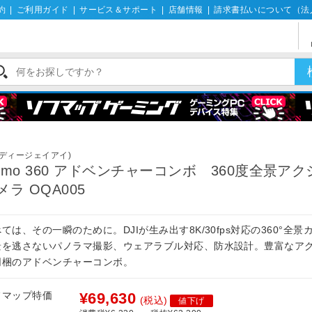
約
|
ご利用ガイド
|
サービス＆サポート
|
店舗情報
|
請求書払いについて（法
I(ディージェイアイ)
smo 360 アドベンチャーコンボ 360度全景ア
メラ OQA005
ては、その一瞬のために。DJIが生み出す8K/30fps対応の360°全景
景を逃さないパノラマ撮影、ウェアラブル対応、防水設計。豊富なア
同梱のアドベンチャーコンボ。
フマップ特価
¥69,630
(税込)
値下げ