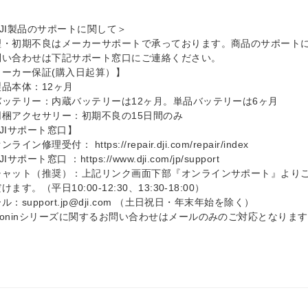
DJI製品のサポートに関して＞
理・初期不良はメーカーサポートで承っております。商品のサポート
問い合わせは下記サポート窓口にご連絡ください。
メーカー保証(購入日起算）】
製品本体：12ヶ月
バッテリー：内蔵バッテリーは12ヶ月。単品バッテリーは6ヶ月
同梱アクセサリー：初期不良の15日間のみ
JIサポート窓口】
ライン修理受付： https://repair.dji.com/repair/index
Iサポート窓口 ：https://www.dji.com/jp/support
チャット（推奨）：上記リンク画面下部『オンラインサポート』より
けます。（平日10:00-12:30、13:30-18:00）
ル：support.jp@dji.com （土日祝日・年末年始を除く）
Roninシリーズに関するお問い合わせはメールのみのご対応となりま