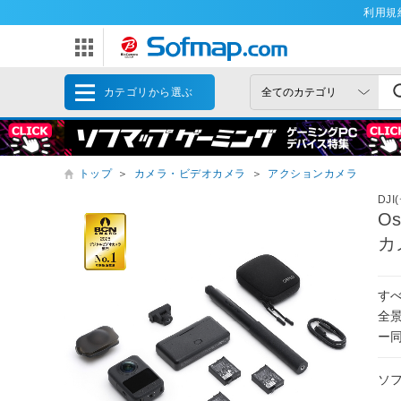
利用規
カテゴリから選ぶ
トップ
＞
カメラ・ビデオカメラ
＞
アクションカメラ
DJ
O
カ
すべ
全
ー
ソ