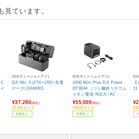
も見ています。
DJI(ディージェイアイ)
DJI(ディージェイアイ)
DJ
チC
DJI Mic 3 (2TX+1RX+充電
1000 Mini Plus DJI Power
【ド
カメ
ケース) DAM001
DY0044 ［リン酸鉄リチウム
11
イオン電池 /9出力 /AC・D
C・USB-C充電・ソーラー
¥37,290
¥55,000
¥2
(税込)
(税込)
(別売) /USB Power Delivery
373ポイント
550ポイント
2
対応］
在庫あり
在庫あり