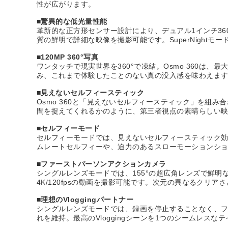
性が広がります。
■驚異的な低光量性能
革新的な正方形センサー設計により、デュアル1インチ36
質の鮮明で詳細な映像を撮影可能です。SuperNigh
■120MP 360°写真
ワンタッチで現実世界を360°で凍結。Osmo 360は
み、これまで体験したことのない真の没入感を味わえま
■見えないセルフィースティック
Osmo 360と「見えないセルフィースティック」を組
間を捉えてくれるかのように、第三者視点の素晴らしい
■セルフィーモード
セルフィーモードでは、見えないセルフィースティック効果付き
ムレートセルフィーや、迫力のあるスローモーションシ
■ファーストパーソンアクションカメラ
シングルレンズモードでは、155°の超広角レンズで鮮明な
4K/120fpsの動画を撮影可能です。次元の異なるクリ
■理想のVloggingパートナー
シングルレンズモードでは、録画を停止することなく、
れを維持。最高のVloggingシーンを1つのシームレスな