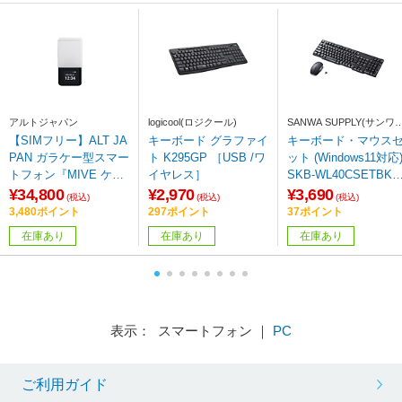
アルトジャパン
logicool(ロジクール)
SANWA SUPPLY(サンワ
プライ)
【SIMフリー】ALT JA
キーボード グラファイ
キーボード・マウス
PAN ガラケー型スマー
ト K295GP ［USB /ワ
ット (Windows11対応
トフォン『MIVE ケー
イヤレス］
SKB-WL40CSETBK
スマ』タッチスクリー
［ワイヤレス /USB (
¥34,800
¥2,970
¥3,690
(税込)
(税込)
(税込)
ン4.3インチ メモリ/ス
ype-C)］
3,480ポイント
297ポイント
37ポイント
トレージ：3GB/32GB
在庫あり
在庫あり
在庫あり
nanoSIM iWnn IME対
応 Pearl White
表示： スマートフォン ｜
PC
ご利用ガイド