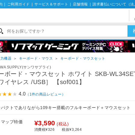
約
|
ご利用ガイド
|
サービス＆サポート
|
店舗情報
|
請求書払いについて（法
入力機器
＞
キーボード・マウス
＞
キーボード・マウスセット
NWA SUPPLY(サンワサプライ)
ーボード・マウスセット ホワイト SKB-WL34SE
ワイヤレス /USB］ 【sof001】
4.0
（1件の商品レビュー）
ンパクトでありながら109キー搭載のフルキーボード＋マウスセット
フマップ特価
¥3,590
(税込)
消費税¥326
税抜¥3,264