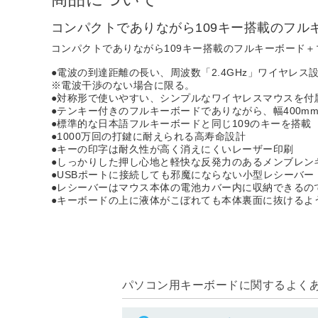
コンパクトでありながら109キー搭載のフル
コンパクトでありながら109キー搭載のフルキーボード
●電波の到達距離の長い、周波数「2.4GHz」ワイヤレス
※電波干渉のない場合に限る。
●対称形で使いやすい、シンプルなワイヤレスマウスを付
●テンキー付きのフルキーボードでありながら、幅400m
●標準的な日本語フルキーボードと同じ109のキーを搭載
●1000万回の打鍵に耐えられる高寿命設計
●キーの印字は耐久性が高く消えにくいレーザー印刷
●しっかりした押し心地と軽快な反発力のあるメンブレン
●USBポートに接続しても邪魔にならない小型レシーバー
●レシーバーはマウス本体の電池カバー内に収納できるの
●キーボードの上に液体がこぼれても本体裏面に抜けるよ
パソコン用キーボードに関するよくある