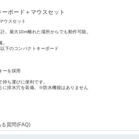
キーボード＋マウスセット
＋マウスセット
設計。最大10m離れた場所からでも動作可能。
属。
m以下のコンパクトキーボード
キーを採用
で持ち運びに便利です。
うに排水穴を装備。※防水機能はありません
質問(FAQ)