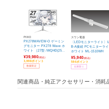
PIXIO
スワン電器
PX278WAVEW-O ゲーミン
〔LEDモニターライト〕U
グモニター PX278 Wave ホ
B-A接続 PCモニターラ
ワイト ［27型 /WQHD(2560
ホワイト ML-1510WH
×1440） /ワイド /180Hz］
¥39,980
¥5,940
(税込)
(税込)
【sof001】
3,998ポイント
594ポイント
数量限定
在庫限り
関連商品・純正アクセサリー・消耗