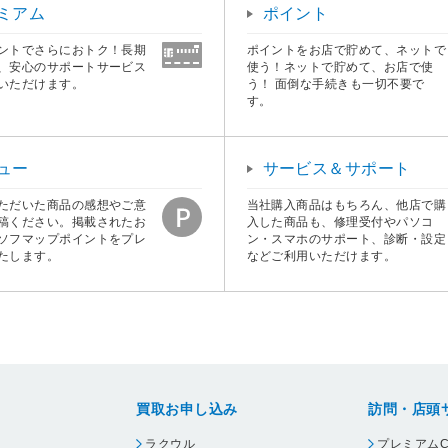
ミアム
ポイント
ントでさらにおトク！長期
ポイントをお店で貯めて、ネットで
、安心のサポートサービス
使う！ネットで貯めて、お店で使
いただけます。
う！ 面倒な手続きも一切不要で
す。
ュー
サービス＆サポート
ただいた商品の感想やご意
当社購入商品はもちろん、他店で購
稿ください。掲載されたお
入した商品も、修理受付やパソコ
ソフマップポイントをプレ
ン・スマホのサポート、診断・設定
たします。
などご利用いただけます。
買取お申し込み
訪問・店頭
ラクウル
プレミアムC