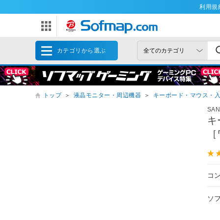
利用規
カテゴリから選ぶ
トップ
＞
液晶モニター・周辺機器
＞
キーボード・マウス・
SA
キ
［
コ
ソ