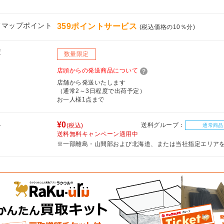
フマップポイント
359ポイントサービス
(税込価格の10％分)
庫
数量限定
店頭からの発送商品について
店舗から発送いたします
（通常2～3日程度で出荷予定）
お一人様1点まで
料
¥0
送料グループ：
(税込)
通常商品
送料無料キャンペーン適用中
※一部離島・山間部および北海道、または当社指定エリア