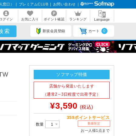
人窓口）
|
プレミアムCLUB
|
お問い合わせ
|
ログイン
お気に入り
ポイント確認
ランキング
Language
新規会員登録
カート
0
TW
ソフマップ特価
店舗から発送いたします
（通常2～3日程度で出荷予定）
¥3,590
(税込)
359ポイントサービス
数量限定
数量
お一人様1点まで