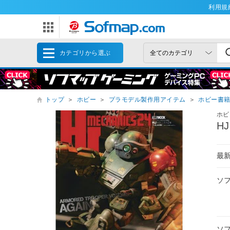
利用規
カテゴリから選ぶ
トップ
＞
ホビー
＞
プラモデル製作用アイテム
＞
ホビー書
ホビ
H
最
ソ
ソ