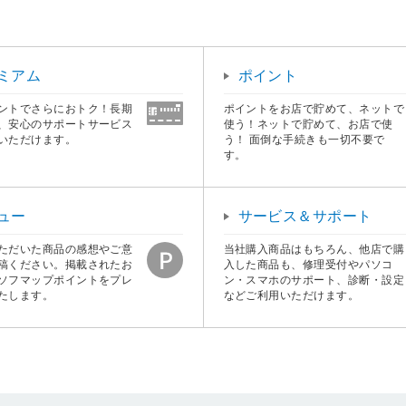
ミアム
ポイント
ントでさらにおトク！長期
ポイントをお店で貯めて、ネットで
、安心のサポートサービス
使う！ネットで貯めて、お店で使
いただけます。
う！ 面倒な手続きも一切不要で
す。
ュー
サービス＆サポート
ただいた商品の感想やご意
当社購入商品はもちろん、他店で購
稿ください。掲載されたお
入した商品も、修理受付やパソコ
ソフマップポイントをプレ
ン・スマホのサポート、診断・設定
たします。
などご利用いただけます。