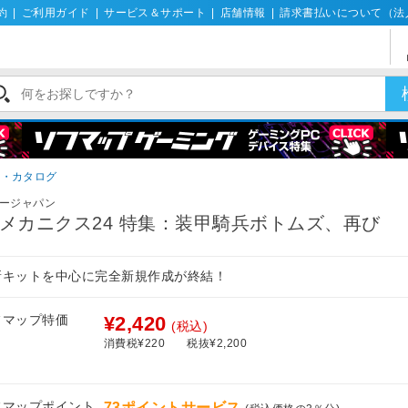
約
|
ご利用ガイド
|
サービス＆サポート
|
店舗情報
|
請求書払いについて（法
籍・カタログ
ージャパン
Jメカニクス24 特集：装甲騎兵ボトムズ、再び
新キットを中心に完全新規作成が終結！
フマップ特価
¥2,420
(税込)
消費税¥220
税抜¥2,200
フマップポイント
73ポイントサービス