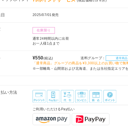
(税込価格の3％分)
売日
2025/07/01発売
庫
在庫限り
通常24時間以内に出荷
お一人様1点まで
料
¥550
送料グループ：
(税込)
通常商品
「通常商品」グループの商品を¥3,300以上のお買い物で無
※一部離島・山間部および北海道、または当社指定エリア
支払い方法
ご利用いただけるPay払い