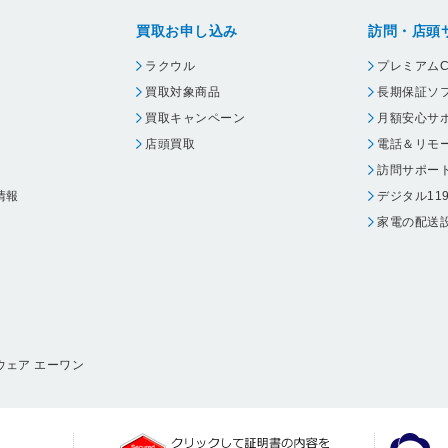
買取お申し込み
訪問・店頭
ラクウル
プレミアムC
買取対象商品
長期保証ソ
買取キャンペーン
月額安心サ
店頭買取
電話＆リモ
訪問サポー
情報
デジタル11
家電の配送
ウェア エーワン