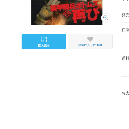
発
在
お気に入りに追加
送
お