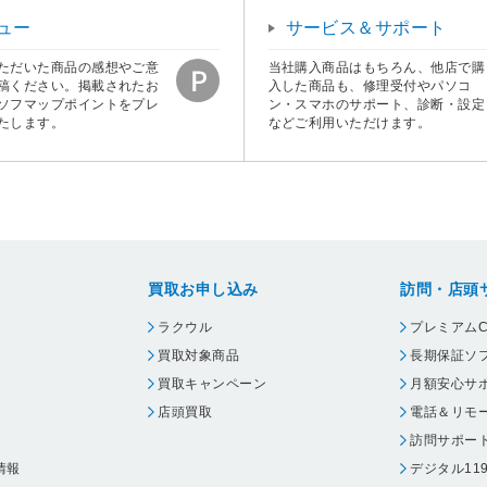
ュー
サービス＆サポート
ただいた商品の感想やご意
当社購入商品はもちろん、他店で購
稿ください。掲載されたお
入した商品も、修理受付やパソコ
ソフマップポイントをプレ
ン・スマホのサポート、診断・設定
たします。
などご利用いただけます。
買取お申し込み
訪問・店頭
ラクウル
プレミアムC
買取対象商品
長期保証ソ
買取キャンペーン
月額安心サ
店頭買取
電話＆リモ
訪問サポー
情報
デジタル11