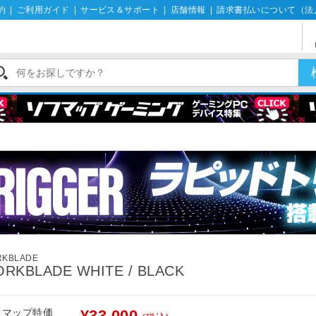
約
|
ご利用ガイド
|
サービス＆サポート
|
店舗情報
|
請求書払いについて（法
RKBLADE
RKBLADE WHITE / BLACK
フマップ特価
¥33,000