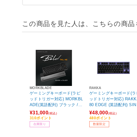
この商品を見た人は、こちらの商品
MORKBLADE
RAKKA
ゲーミングキーボード(ラピ
ゲーミングキーボード(ラ
ッドトリガー対応) MORKBL
ッドトリガー対応) RAKK
ADE(英語配列) ブラック /
80 EDGE (英語配列) SI
シルバー MORK-BLADE-TK
LARITY BLUE RAKKA-8
¥31,000
¥48,000
(税込)
(税込)
L-BK ［有線 /USB］ 【86
DGE-BL ［有線］ 【sof0
310ポイント
480ポイント
4】
1】
在庫限り
数量限定