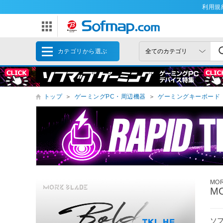
利用規
カテゴリから選ぶ
トップ
＞
ゲーミングPC・周辺機器
＞
ゲーミングキーボード
MO
MO
ソ