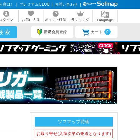
人窓口）
|
プレミアムCLUB
|
お問い合わせ
|
ログイン
お気に入り
ポイント確認
ランキング
Language
新規会員登録
カート
0
ソフマップ特価
お取り寄せ(入荷次第の発送となります)