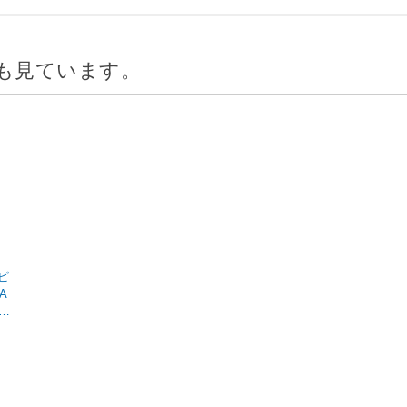
も見ています。
ピ
A
NGU
0E
0