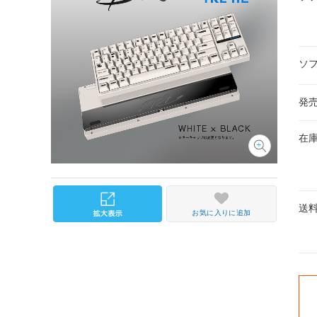
ソ
発
在
送
お気に入りに追加