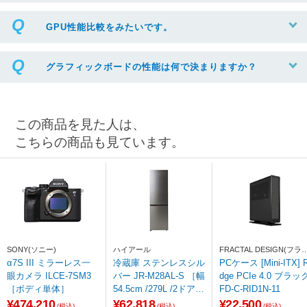
GPU性能比較をみたいです。
グラフィックボードの性能は何で決まりますか？
この商品を見た人は、
こちらの商品も見ています。
SONY(ソニー)
ハイアール
FRACTAL DESIGN(フラ
タルデザイン)
α7S III ミラーレス一
冷蔵庫 ステンレスシル
PCケース [Mini-ITX] R
眼カメラ ILCE-7SM3
バー JR-M28AL-S ［幅
dge PCIe 4.0 ブラッ
［ボディ単体］
54.5cm /279L /2ドア /
FD-C-RID1N-11
左開きタイプ /2025
¥474,210
¥62,818
¥22,500
(税込)
(税込)
(税込)