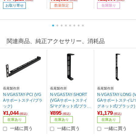
年］ 【基本設置料金セ
お取り寄せ
数量限定
在庫限り
ット】
関連商品、純正アクセサリー、消耗品
長尾製作所
長尾製作所
長尾製作所
N-VGASTAY-PCI (VG
N-VGASTAY-SHORT
N-VGASTAY-LONG (
Aサポートステイ/ブラ
(VGAサポートステイ
GAサポートステイL/
ック)
S/マグネット式/ブラッ
グネット式/ブラック)
ク
¥1,044
¥895
¥1,179
(税込)
(税込)
(税込)
在庫あり
在庫あり
在庫あり
一緒に買う
一緒に買う
一緒に買う