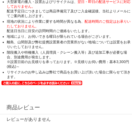
大型家電の搬入・設置およびリサイクルは、
翌日・即日の配送サービスに対応
しておりません。
配送予定日につきましては商品準備完了及びご入金確認後、当社よりメールに
てご案内差し上げます。
現地の状況により作業に要する時間が異なる為、
配送時間のご指定はお承りい
たしておりません。
配送日当日に目安の訪問時間のご連絡をいたします。
地域により、お伺いできる曜日が限られている場合がございます。
離島、山間部及び弊社提携設置業者の営業所がない地域については設置をお承
りいたしておりません。
階段搬入や特種搬入（人員増員・クレーン搬入等）及び追加工事が必要な場
合、別途費用が発生します。
※設置日前のお見積りを承っております。※見積りお伺い費用：基本3,300円
(税込)～
リサイクルのお申し込みは弊社で商品をお買い上げ頂いた場合に限らせて頂き
ます。
商品レビュー
レビューがありません