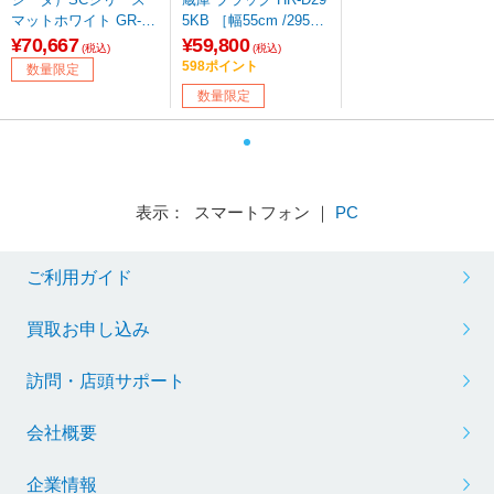
マットホワイト GR-Y2
5KB ［幅55cm /295L /
9SC-WU ［幅60cm /29
3ドア /右開きタイプ /2
¥70,667
¥59,800
(税込)
(税込)
4L /3ドア /右開きタイ
025年］ 【基本設置料
598ポイント
数量限定
プ /2025年］【基本設
金セット】 【買い替え
数量限定
置料金セット】
5000pt】
表示： スマートフォン ｜
PC
ご利用ガイド
買取お申し込み
訪問・店頭サポート
会社概要
企業情報