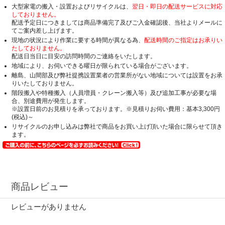
大型家電の搬入・設置およびリサイクルは、
翌日・即日の配送サービスに対応
しておりません。
配送予定日につきましては商品準備完了及びご入金確認後、当社よりメールに
てご案内差し上げます。
現地の状況により作業に要する時間が異なる為、
配送時間のご指定はお承りい
たしておりません。
配送日当日に目安の訪問時間のご連絡をいたします。
地域により、お伺いできる曜日が限られている場合がございます。
離島、山間部及び弊社提携設置業者の営業所がない地域については設置をお承
りいたしておりません。
階段搬入や特種搬入（人員増員・クレーン搬入等）及び追加工事が必要な場
合、別途費用が発生します。
※設置日前のお見積りを承っております。※見積りお伺い費用：基本3,300円
(税込)～
リサイクルのお申し込みは弊社で商品をお買い上げ頂いた場合に限らせて頂き
ます。
商品レビュー
レビューがありません