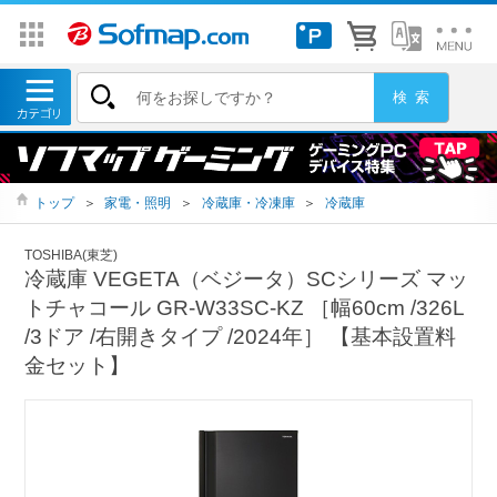
トップ
＞
家電・照明
＞
冷蔵庫・冷凍庫
＞
冷蔵庫
TOSHIBA(東芝)
冷蔵庫 VEGETA（ベジータ）SCシリーズ マッ
トチャコール GR-W33SC-KZ ［幅60cm /326L
/3ドア /右開きタイプ /2024年］ 【基本設置料
金セット】