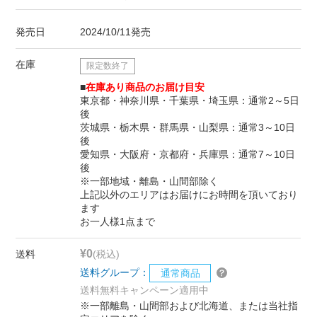
発売日
2024/10/11発売
在庫
限定数終了
■
在庫あり商品のお届け目安
東京都・神奈川県・千葉県・埼玉県：通常2～5日
後
茨城県・栃木県・群馬県・山梨県：通常3～10日
後
愛知県・大阪府・京都府・兵庫県：通常7～10日
後
※一部地域・離島・山間部除く
上記以外のエリアはお届けにお時間を頂いており
ます
お一人様1点まで
¥0
送料
(税込)
送料グループ：
通常商品
送料無料キャンペーン適用中
※一部離島・山間部および北海道、または当社指