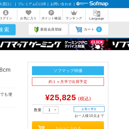
人窓口）
|
プレミアムCLUB
|
お問い合わせ
|
ログイン
お気に入り
ポイント確認
ランキング
Language
新規会員登録
カート
0
8cm
ソフマップ特価
約１ヶ月半で出荷予定
内でも使
¥25,825
(税込)
。
お取り寄せ
数量
お一人様10点まで