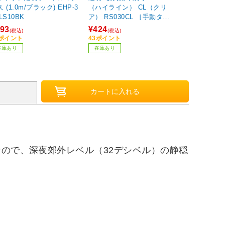
 (1.0m/ブラック) EHP-3
（ハイライン） CL（クリ
ブシャフト
LS10BK
ア） RS030CL ［手動タイ
付き M-597
プ］
93
¥424
¥7,500
(税込)
(税込)
(税込
0ポイント
43ポイント
750ポイント
在庫あり
在庫あり
お取り寄せ
なので、深夜郊外レベル（32デシベル）の静穏