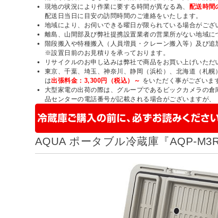
現地の状況により作業に要する時間が異なる為、
配送時間
配送日当日に目安の訪問時間のご連絡をいたします。
地域により、お伺いできる曜日が限られている場合がござ
離島、山間部及び弊社提携設置業者の営業所がない地域に
階段搬入や特種搬入（人員増員・クレーン搬入等）及び追
※設置日前のお見積りを承っております。
リサイクルのお申し込みは弊社で商品をお買い上げいただ
東京、千葉、埼玉、神奈川、静岡（浜松）、北海道（札幌
は
出張料金：3,300円（税込）～
をいただく事がございま
大型家電の出荷の際は、グループであるビックカメラの倉
品センターの電話番号が記載される場合がございますが、
AQUA ポータブル冷蔵庫『AQP-M