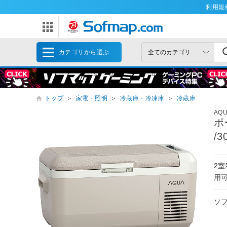
利用規
カテゴリから選ぶ
トップ
＞
家電・照明
＞
冷蔵庫・冷凍庫
＞
冷蔵庫
AQ
ポ
/3
2
用
ソ