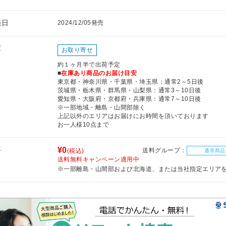
売日
2024/12/05発売
庫
お取り寄せ
約１ヶ月半で出荷予定
■
在庫あり商品のお届け目安
東京都・神奈川県・千葉県・埼玉県：通常2～5日後
茨城県・栃木県・群馬県・山梨県：通常3～10日後
愛知県・大阪府・京都府・兵庫県：通常7～10日後
※一部地域・離島・山間部除く
上記以外のエリアはお届けにお時間を頂いております
お一人様10点まで
料
¥0
送料グループ：
(税込)
通常商品
送料無料キャンペーン適用中
※一部離島・山間部および北海道、または当社指定エリア