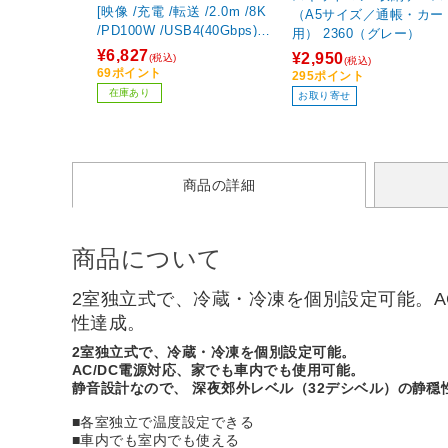
[映像 /充電 /転送 /2.0m /8K
（A5サイズ／通帳・カー
/PD100W /USB4(40Gbps)]
用） 2360（グレー）
Thunderbolt4ケーブル ブラ
¥6,827
¥2,950
(税込)
(税込)
ック INZ002bt2MBK ［USB
69ポイント
295ポイント
-C ⇔ USB-C /8K］
在庫あり
お取り寄せ
商品の詳細
商品について
2室独立式で、冷蔵・冷凍を個別設定可能。A
性達成。
2室独立式で、冷蔵・冷凍を個別設定可能。
AC/DC電源対応、家でも車内でも使用可能。
静音設計なので、 深夜郊外レベル（32デシベル）の静穏
■各室独立で温度設定できる
■車内でも室内でも使える