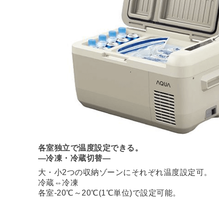
各室独立で温度設定できる。
―冷凍・冷蔵切替―
大・小2つの収納ゾーンにそれぞれ温度設定可。
冷蔵⇔冷凍
各室-20℃～20℃(1℃単位)で設定可能。