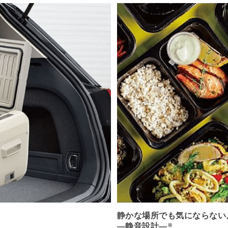
静かな場所でも気にならない
―静音設計―
※