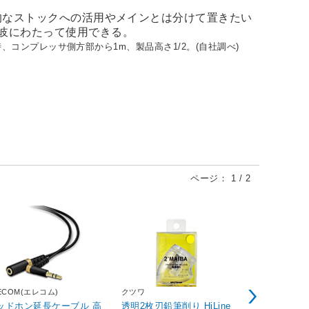
常的なストックへの活用やメインとは分けて置きたい
岐にわたって使用できる。
、コンプレッサ側方部から1m、製品高さ1/2。(自社調べ)
ページ：
1
/
2
ECOM(エレコム)
クツワ
ミヤコ自動車
ッドホン延長ケーブル 高
透明2枚刃鉛筆削り HiLine
自動車用 M