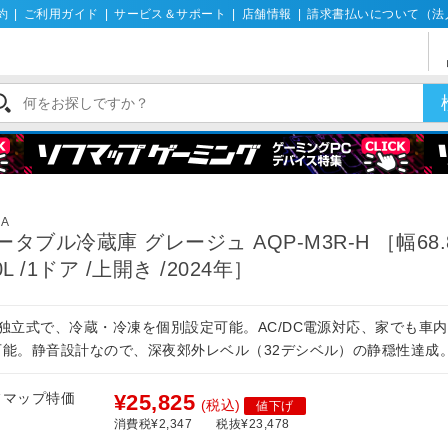
約
|
ご利用ガイド
|
サービス＆サポート
|
店舗情報
|
請求書払いについて（法
UA
ータブル冷蔵庫 グレージュ AQP-M3R-H ［幅68.
0L /1ドア /上開き /2024年］
室独立式で、冷蔵・冷凍を個別設定可能。AC/DC電源対応、家でも車
可能。静音設計なので、深夜郊外レベル（32デシベル）の静穏性達成
フマップ特価
¥25,825
(税込)
値下げ
消費税¥2,347
税抜¥23,478