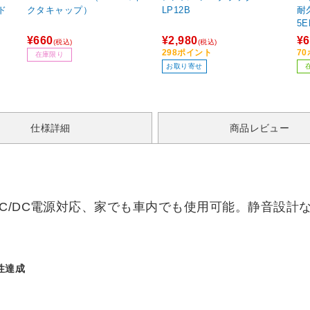
ド
クタキャップ）
LP12B
耐久
5E
¥660
¥2,980
¥6
(税込)
(税込)
298ポイント
7
在庫限り
お取り寄せ
仕様詳細
商品レビュー
C/DC電源対応、家でも車内でも使用可能。静音設計
性達成