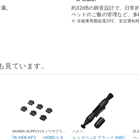
付属。
約32dBの静音設計で、日
ペットのご飯の管理など、多
※:冷蔵庫周囲温度20℃、安定運転時
も見ています。
SANWA SUPPLY(サンワサプラ
ハクバ
EL
イ)
TK-HDCAP2 （HDMIコネ
レンズペン3 ブラック KMC-
ヘ