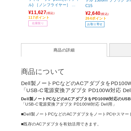
トル 1500ml ブラック STS
ル) ［ノンフライヤー］ 【8
C15
64】
¥11,627
¥2,640
(税込)
(税込)
117ポイント
264ポイント
在庫限り
お取り寄せ
商品の詳細
商品について
Dell製ノートPCなどのACアダプタをPD100W
「USB-C電源変換アダプタ PD100W対応 Del
Dell製ノートPCなどのACアダプタをPD100W対応のUSB 
「USB-C電源変換アダプタ PD100W対応 Dell用」
■Dell製ノートPCなどのACアダプタをノートPCやスマートフ
■既存のACアダプタを有効活用できます。