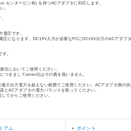
.6mm センターピン有) を持つACアダプタに対応します。
さい。
す。
出力電圧です。
電圧になります。DC19V入力が必要なPCにDC16V出力のACアダ
です。
の責任においてご使用ください。
つきましてainex社はその責を負いません。
の最大出力電力を超えない範囲でご使用ください。ACアダプタ側の供
器とACアダプタの電力バランスを取ってください。
認してからご使用ください。
ミアム
ポイント