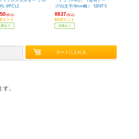
ャップレスホルダー ブル
「テプラPRO」（透明テー
XL-9PCL2
プ/白文字/9mm幅） SB9TS
50
¥837
(税込)
(税込)
5ポイント
84ポイント
在庫あり
在庫あり
きます。