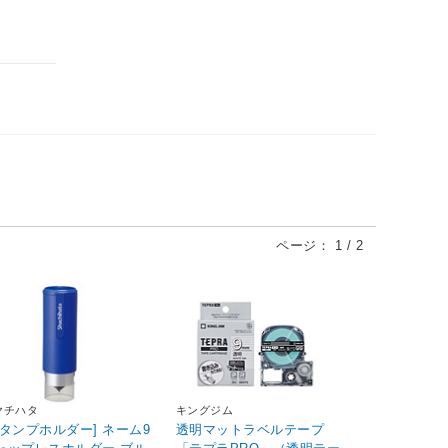
ページ：
1
/
2
ヤチハタ
キングジム
スタンプホルダー] ネーム9
透明マットラベルテープ