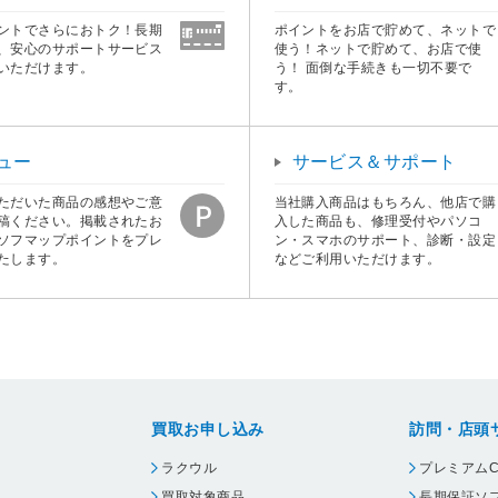
ントでさらにおトク！長期
ポイントをお店で貯めて、ネットで
、安心のサポートサービス
使う！ネットで貯めて、お店で使
いただけます。
う！ 面倒な手続きも一切不要で
す。
ュー
サービス＆サポート
ただいた商品の感想やご意
当社購入商品はもちろん、他店で購
稿ください。掲載されたお
入した商品も、修理受付やパソコ
ソフマップポイントをプレ
ン・スマホのサポート、診断・設定
たします。
などご利用いただけます。
買取お申し込み
訪問・店頭
ラクウル
プレミアムC
買取対象商品
長期保証ソ