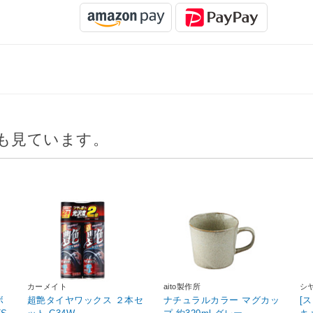
も見ています。
カーメイト
aito製作所
シ
ボ
超艶タイヤワックス ２本セ
ナチュラルカラー マグカッ
[