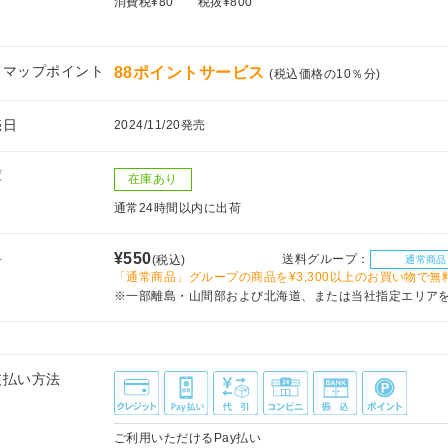
消費税¥80
税抜¥800
フマップポイント
88ポイントサービス
(税込価格の10％分)
売日
2024/11/20発売
庫
在庫あり
通常24時間以内に出荷
料
¥550
送料グループ：
(税込)
通常商品
「通常商品」グループの商品を¥3,300以上のお買い物で無
※一部離島・山間部および北海道、または当社指定エリア
支払い方法
ご利用いただけるPay払い