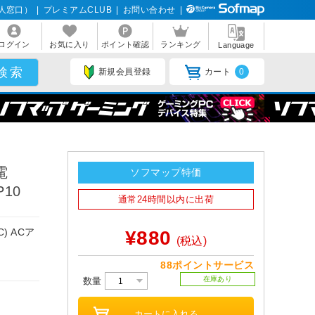
人窓口）
|
プレミアムCLUB
|
お問い合わせ
|
ログイン
お気に入り
ポイント確認
ランキング
Language
新規会員登録
カート
0
電
ソフマップ特価
P10
通常24時間以内に出荷
) ACア
¥880
(税込)
88ポイントサービス
在庫あり
数量