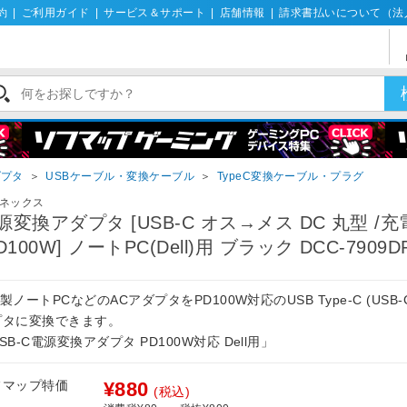
約
|
ご利用ガイド
|
サービス＆サポート
|
店舗情報
|
請求書払いについて（法
ダプタ
＞
USBケーブル・変換ケーブル
＞
TypeC変換ケーブル・プラグ
ネックス
源変換アダプタ [USB-C オス→メス DC 丸型 /充
D100W] ノートPC(Dell)用 ブラック DCC-7909D
ll製ノートPCなどのACアダプタをPD100W対応のUSB Type-C (USB-C
プタに変換できます。
SB-C電源変換アダプタ PD100W対応 Dell用」
フマップ特価
¥880
(税込)