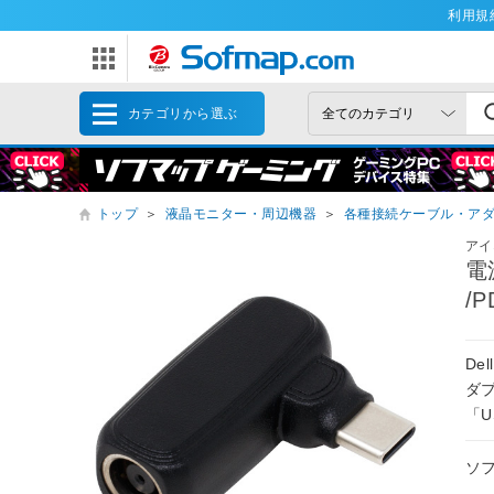
利用規
カテゴリから選ぶ
トップ
＞
液晶モニター・周辺機器
＞
各種接続ケーブル・ア
アイ
電
/P
De
ダ
「U
ソ