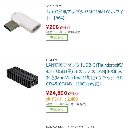
タイムリー
TypeC変換アダプタ GMC15MLW ホワイ
ト 【864】
¥266
(税込)
発売日：2018/10/10発売
在庫あり
GOPPA
LAN変換アダプタ [USB-C(Thunderbolt5/
4/3・USB4用) オス→メス LAN] 10Gbps
対応(Mac/Windows11対応) ブラック GP-
CR4510GH/B ［10Giga対応］
¥24,800
(税込)
ポイント：2,480
発売日：2025年8月上旬発売
在庫あり
SANWA SUPPLY(サンワサプライ)