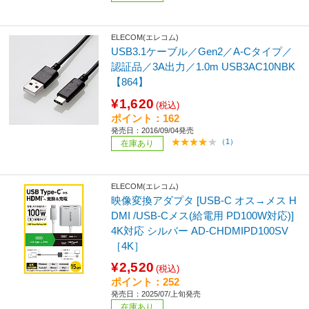
ELECOM(エレコム)
USB3.1ケーブル／Gen2／A-Cタイプ／
認証品／3A出力／1.0m USB3AC10NBK
【864】
¥1,620
(税込)
ポイント：162
発売日：2016/09/04発売
（1）
在庫あり
ELECOM(エレコム)
映像変換アダプタ [USB-C オス→メス H
DMI /USB-Cメス(給電用 PD100W対応)]
4K対応 シルバー AD-CHDMIPD100SV
［4K］
¥2,520
(税込)
ポイント：252
発売日：2025/07/上旬発売
在庫あり