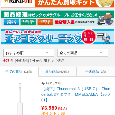
607
件 (全615点)
1
件から
25
件まで表示
全ての商品
新品商品
中古商品
(615点)
(606点)
(9点)
Apple(アップル)
【純正】Thunderbolt 3（USB-C）- Thun
derbolt 2アダプタ MMEL2AM/A 【sof0
01】
¥6,580
(税込)
ポイント：66