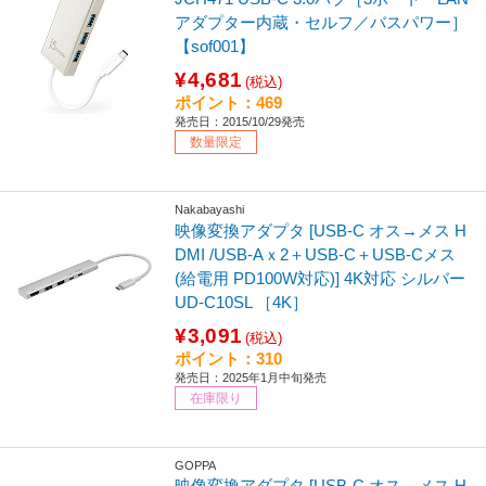
アダプター内蔵・セルフ／バスパワー］
【sof001】
¥4,681
(税込)
ポイント：469
発売日：2015/10/29発売
数量限定
Nakabayashi
映像変換アダプタ [USB-C オス→メス H
DMI /USB-Aｘ2＋USB-C＋USB-Cメス
(給電用 PD100W対応)] 4K対応 シルバー
UD-C10SL ［4K］
¥3,091
(税込)
ポイント：310
発売日：2025年1月中旬発売
在庫限り
GOPPA
映像変換アダプタ [USB-C オス→メス H