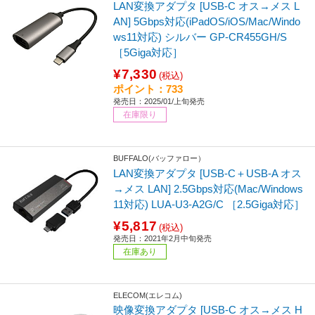
LAN変換アダプタ [USB-C オス→メス L
AN] 5Gbps対応(iPadOS/iOS/Mac/Windo
ws11対応) シルバー GP-CR455GH/S
［5Giga対応］
¥7,330
(税込)
ポイント：733
発売日：2025/01/上旬発売
在庫限り
BUFFALO(バッファロー）
LAN変換アダプタ [USB-C＋USB-A オス
→メス LAN] 2.5Gbps対応(Mac/Windows
11対応) LUA-U3-A2G/C ［2.5Giga対応］
¥5,817
(税込)
発売日：2021年2月中旬発売
在庫あり
ELECOM(エレコム)
映像変換アダプタ [USB-C オス→メス H