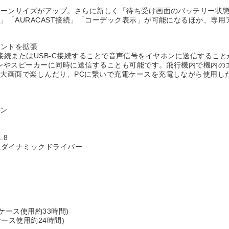
リーンサイズがアップ。さらに新しく「待ち受け画面のバッテリー状
AURACAST接続」「コーデック表示」が可能になるほか、専用アプリ
メントを拡張
のAUX接続またはUSB-C接続することで音声信号をイヤホンに送信す
ヤホンやスピーカーに同時に送信することも可能です。飛行機内で機内
大画面で楽しんだり、PCに繋いで充電ケースを充電しながら使用し
ホン
.8
m径ダイナミックドライバー
ケース使用約33時間)
ケース使用約24時間)