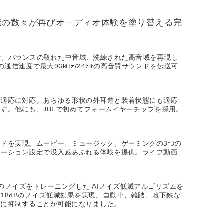
能の数々が再びオーディオ体験を塗り替える完
低音、バランスの取れた中音域、洗練された高音域を再現し
通信速度で最大96kHz/24bitの高音質サウンドを伝送可
ム適応に対応。あらゆる形状の外耳道と装着状態にも適応
す。他にも、JBLで初めてフォームイヤーチップを採用。
ドを実現。ムービー、ミュージック、ゲーミングの3つの
レーション設定で没入感あふれる体験を提供。ライブ動画
ノイズをトレーニングした AIノイズ低減アルゴリズムを
8dBのノイズ低減効果を実現。自動車、雑踏、地下鉄な
確に抑制することが可能になりました。