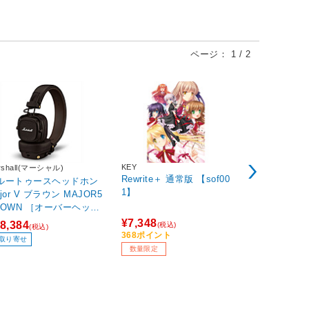
ページ：
1
/
2
KEY
rshall(マーシャル)
JBL(ジェービ
Rewrite＋ 通常版 【sof00
ルートゥースヘッドホン
完全ワイヤレ
1】
jor V ブラウン MAJOR5
ワイト JBLT
ROWN ［オーバーヘッド
［ワイヤレス
/Bluetooth対応 /φ3.5mm
イズキャンセ
¥7,348
8,384
¥15,950
(税込)
(税込)
(税
ニプラグ］
uetooth対
368ポイント
1,595ポイン
取り寄せ
数量限定
在庫あり