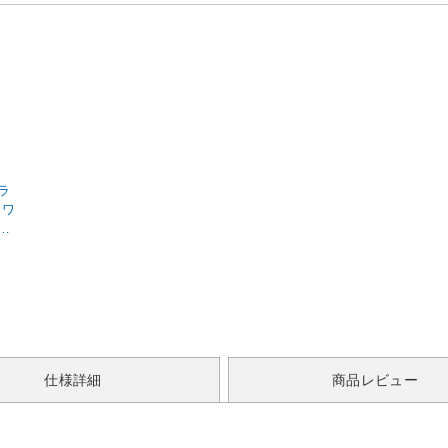
［ワ
ル
グ対
仕様詳細
商品レビュー