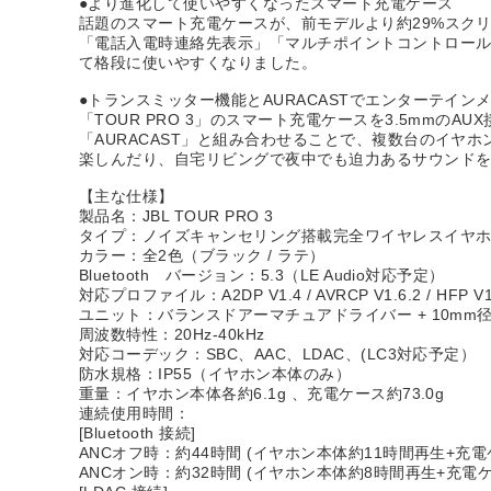
●より進化して使いやすくなったスマート充電ケース
話題のスマート充電ケースが、前モデルより約29%スク
「電話入電時連絡先表示」「マルチポイントコントロール」「
て格段に使いやすくなりました。
●トランスミッター機能とAURACASTでエンターテイン
「TOUR PRO 3」のスマート充電ケースを3.5mm
「AURACAST」と組み合わせることで、複数台のイ
楽しんだり、自宅リビングで夜中でも迫力あるサウンドを
【主な仕様】
製品名：JBL TOUR PRO 3
タイプ：ノイズキャンセリング搭載完全ワイヤレスイヤ
カラー：全2色（ブラック / ラテ）
Bluetooth バージョン：5.3（LE Audio対応予定）
対応プロファイル：A2DP V1.4 / AVRCP V1.6.2 / HFP V1
ユニット：バランスドアーマチュアドライバー + 10m
周波数特性：20Hz-40kHz
対応コーデック：SBC、AAC、LDAC、(LC3対応予定）
防水規格：IP55（イヤホン本体のみ）
重量：イヤホン本体各約6.1g 、充電ケース約73.0g
連続使用時間：
[Bluetooth 接続]
ANCオフ時：約44時間 (イヤホン本体約11時間再生+充電
ANCオン時：約32時間 (イヤホン本体約8時間再生+充電