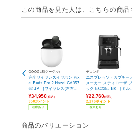
この商品を見た人は、こちらの商品
GOOGLE(グーグル)
デロンギ
完全ワイヤレスイヤホン Pix
エスプレッソ・カプチー
el Buds Pro 2 Hazel GA057
メーカー スティローザ 
62-JP ［ワイヤレス(左右分
ック EC235J-BK ［ミル
離) /ノイズキャンセリング
し］
¥34,950
¥22,760
(税込)
(税込)
対応 /Bluetooth対応］ 【86
350ポイント
2,276ポイント
4】
在庫あり
在庫あり
商品のバリエーション