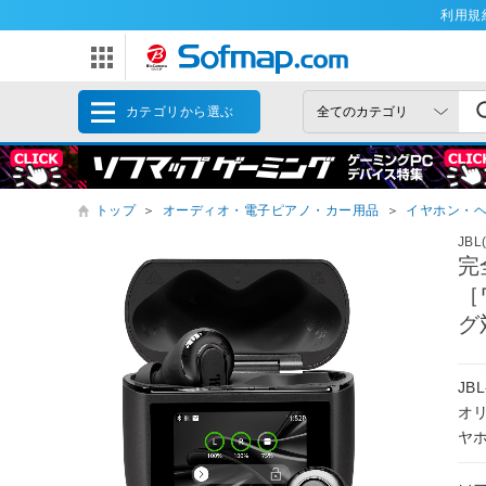
利用規
カテゴリから選ぶ
トップ
＞
オーディオ・電子ピアノ・カー用品
＞
イヤホン・
JB
完
［
グ
J
オ
ヤホ