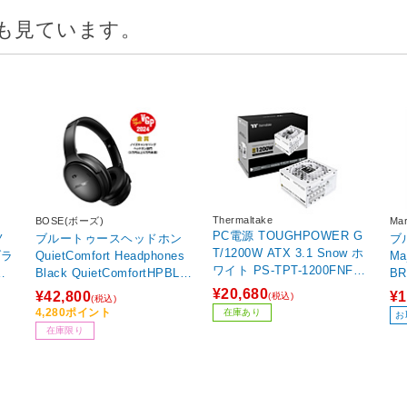
も見ています。
Thermaltake
BOSE(ボーズ)
Ma
PC電源 TOUGHPOWER G
ノ
ブルートゥースヘッドホン
ブ
T/1200W ATX 3.1 Snow ホ
ブラ
QuietComfort Headphones
Ma
ワイト PS-TPT-1200FNFAG
な
Black QuietComfortHPBLK
B
J-W ［1200W /ATX /80PLU
［オーバーヘッド型 /ノイズ
型 
¥20,680
¥42,800
¥1
(税込)
(税込)
S Gold］
キャンセリング対応 /Blueto
ミ
4,280ポイント
在庫あり
お
oth対応］
在庫限り