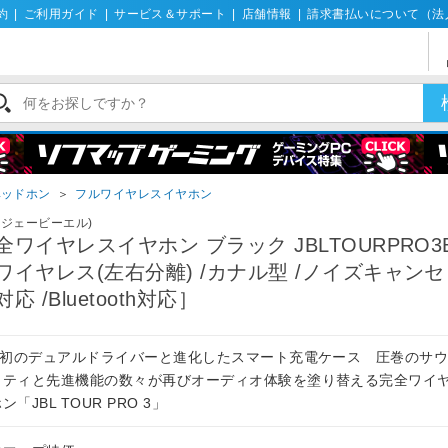
約
|
ご利用ガイド
|
サービス＆サポート
|
店舗情報
|
請求書払いについて（法
ヘッドホン
＞
フルワイヤレスイヤホン
L(ジェービーエル)
全ワイヤレスイヤホン ブラック JBLTOURPRO3
ワイヤレス(左右分離) /カナル型 /ノイズキャン
対応 /Bluetooth対応］
BL初のデュアルドライバーと進化したスマート充電ケース 圧巻のサ
リティと先進機能の数々が再びオーディオ体験を塗り替える完全ワイ
ン「JBL TOUR PRO 3」