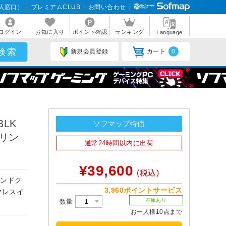
人窓口）
|
プレミアムCLUB
|
お問い合わせ
|
ログイン
お気に入り
ポイント確認
ランキング
Language
新規会員登録
カート
0
BLK
ソフマップ特価
セリン
通常24時間以内に出荷
¥39,600
(税込)
ウンドク
3,960ポイントサービス
ヤレスイ
在庫あり
数量
お一人様10点まで