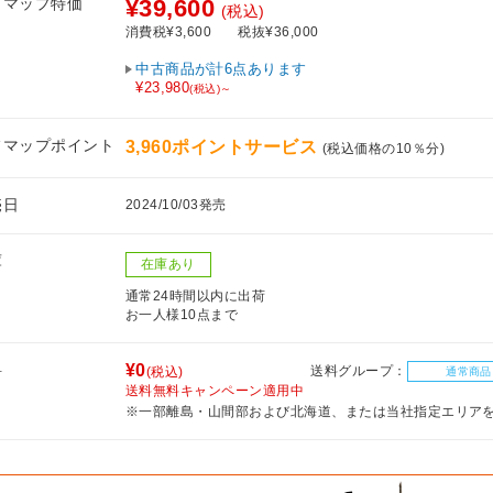
フマップ特価
¥39,600
(税込)
消費税¥3,600
税抜¥36,000
中古商品が計6点あります
¥23,980
(税込)～
フマップポイント
3,960ポイントサービス
(税込価格の10％分)
売日
2024/10/03発売
庫
在庫あり
通常24時間以内に出荷
お一人様10点まで
料
¥0
送料グループ：
(税込)
通常商品
送料無料キャンペーン適用中
※一部離島・山間部および北海道、または当社指定エリア