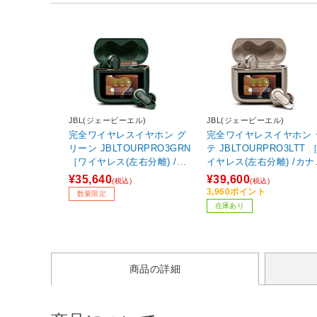
JBL(ジェービーエル)
JBL(ジェービーエル)
完全ワイヤレスイヤホン グ
完全ワイヤレスイヤホン ラ
リーン JBLTOURPRO3GRN
テ JBLTOURPRO3LTT 
［ワイヤレス(左右分離) /カ
イヤレス(左右分離) /カナ
ナル型 /ノイズキャンセリン
型 /ノイズキャンセリン
¥35,640
¥39,600
(税込)
(税込)
グ対応 /Bluetooth対応］ 【s
応 /Bluetooth対応］
3,960ポイント
数量限定
of001】
在庫あり
商品の詳細