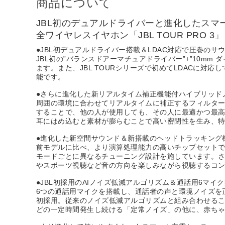
商品について
JBL初のデュアルドライバーと進化したス
全ワイヤレスイヤホン「JBL TOUR PRO 3」
●JBL初デュアルドライバー搭載＆LDAC対応で圧巻のサ
JBL初の”バランスドアーマチュアドライバー”+”10
ます。また、JBL TOURシリーズで初めてLDACに対応し
能です。
●さらに進化した新リアルタイム補正機能付ハイブリッドノ
周囲の環境に合わせてリアルタイムに補正するフィルタ
することで、他の人が使用しても、その人に最適かつ最高
耳にはめ込むと素材が膨らむことで高い密閉性を生み、
●進化した新空間サウンド＆新搭載のヘッドトラッキング
前モデルに比べ、より演算処理能力の高いチップセットで
モードごとに異なるチューニング設計を施しています。
やスポーツ視聴など音の方向を楽しみながら視聴するコ
●JBL初採用のAIノイズ低減アルゴリズム＆通話用6マイ
6つの通話用マイクを搭載し、通話者の声と環境ノイズを
初採用。従来のノイズ低減アルゴリズムと組み合わせるこ
どの一定時間発生し続ける「定常ノイズ」の他に、赤ち