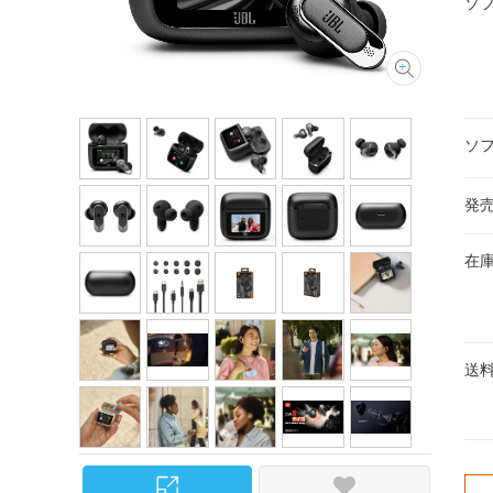
ソ
ソ
発
在
送