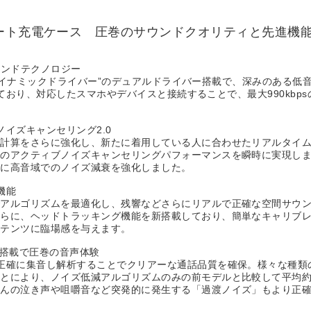
マート充電ケース 圧巻のサウンドクオリティと先進機
ウンドテクノロジー
mm ダイナミックドライバー”のデュアルドライバー搭載で、深みのある
ており、対応したスマホやデバイスと接続することで、最大990kbpsの
イズキャンセリング2.0
ー計算をさらに強化し、新たに着用している人に合わせたリアルタイ
のアクティブノイズキャンセリングパフォーマンスを瞬時に実現しま
特に高音域でのノイズ減衰を強化しました。
機能
アルゴリズムを最適化し、残響などさらにリアルで正確な空間サウン
さらに、ヘッドトラッキング機能を新搭載しており、簡単なキャリブ
ンテンツに臨場感を与えます。
ク搭載で圧巻の音声体験
正確に集音し解析することでクリアーな通話品質を確保。様々な種類の
とにより、ノイズ低減アルゴリズムのみの前モデルと比較して平均約1
ゃんの泣き声や咀嚼音など突発的に発生する「過渡ノイズ」もより正