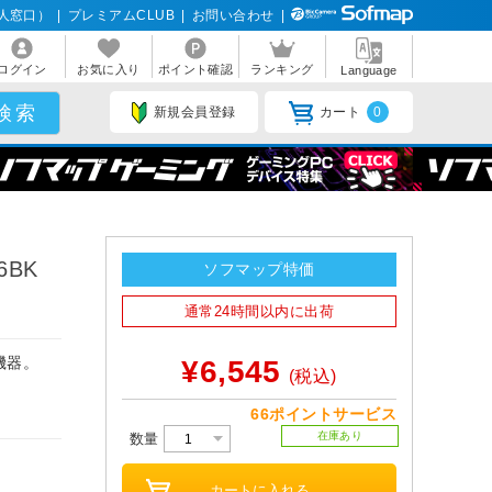
人窓口）
|
プレミアムCLUB
|
お問い合わせ
|
ログイン
お気に入り
ポイント確認
ランキング
Language
新規会員登録
カート
0
6BK
ソフマップ特価
通常24時間以内に出荷
機器。
¥6,545
(税込)
66ポイントサービス
在庫あり
数量