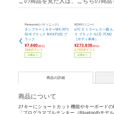
この商品を見た人は、こちらの商品
Panasonic(パナソニック)
SONY(ソニー)
タンブラーミキサーMX-XP1
α7C II ミラーレス一眼カ
02-Kブラック MXXP102 ブ
ラ ブラック ILCE-7CM2
ラック
［ボディ単体］
¥7,680
¥273,939
(税込)
(税込)
768ポイント
2,740ポイント
在庫あり
在庫あり
商品の詳細
商品について
27キーにショートカット機能やキーボードの機
「プログラマブルテンキー（Bluetoothモデ