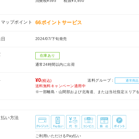
消費税¥595
税抜¥5,950
フマップポイント
66ポイントサービス
売日
2024/07/下旬発売
庫
在庫あり
通常24時間以内に出荷
料
¥0
送料グループ：
(税込)
通常商品
送料無料キャンペーン適用中
※一部離島・山間部および北海道、または当社指定エリア
支払い方法
ご利用いただけるPay払い