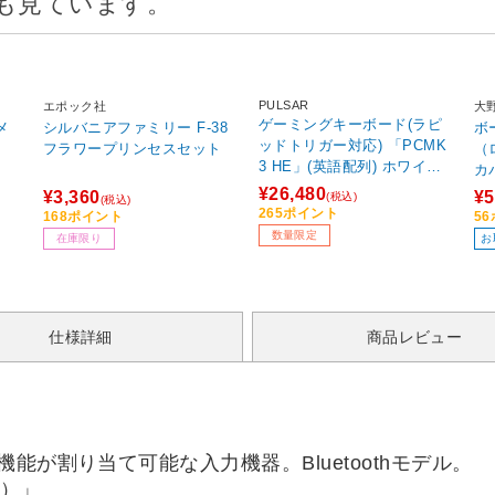
も見ています。
PULSAR
エポック社
大
ゲーミングキーボード(ラピ
メ
シルバニアファミリー F-38
ボ
ッドトリガー対応) 「PCMK
フラワープリンセスセット
（
3 HE」(英語配列) ホワイト
カ
PCMK3HE802 ［有線 /英語
¥26,480
¥3,360
¥5
(税込)
(税込)
配列 /磁気スイッチ］ 【sof
265ポイント
168ポイント
5
001】
数量限定
在庫限り
お
仕様詳細
商品レビュー
能が割り当て可能な入力機器。Bluetoothモデル。
ル）」