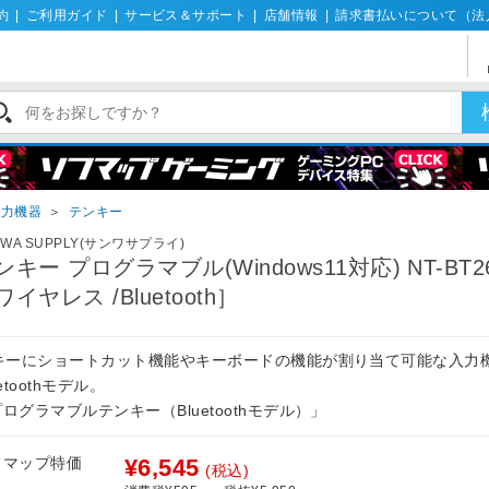
約
|
ご利用ガイド
|
サービス＆サポート
|
店舗情報
|
請求書払いについて（法
入力機器
＞
テンキー
NWA SUPPLY(サンワサプライ)
ンキー プログラマブル(Windows11対応) NT-BT2
ワイヤレス /Bluetooth］
7キーにショートカット機能やキーボードの機能が割り当て可能な入力
uetoothモデル。
ログラマブルテンキー（Bluetoothモデル）」
フマップ特価
¥6,545
(税込)