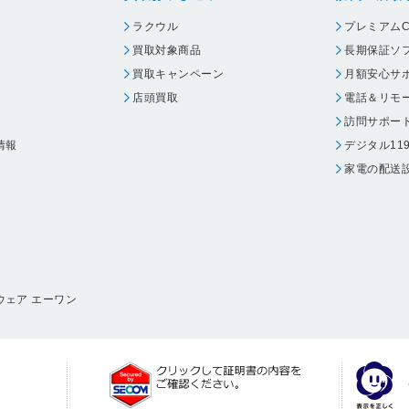
ラクウル
プレミアムC
買取対象商品
長期保証ソ
買取キャンペーン
月額安心サ
店頭買取
電話＆リモ
訪問サポー
情報
デジタル11
家電の配送
ウェア エーワン