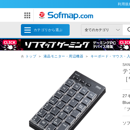
利用規
カテゴリから選ぶ
トップ
＞
液晶モニター・周辺機器
＞
キーボード・マウス・
SA
テ
［
2
Bl
「プ
ソ