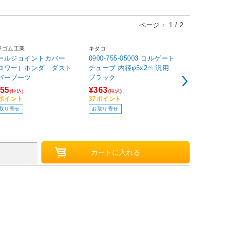
ページ：
1
/
2
野ゴム工業
キタコ
コクヨ
ールジョイントカバー
0900-755-05003 コルゲート
ペンケース s
ロワー）ホンダ ダスト
チューブ 内径φ5x2m 汎用
ュ) エメラル
バーブーツ
ブラック
BF280EG
55
¥363
¥739
(税込)
(税込)
(税込)
6ポイント
37ポイント
74ポイント
取り寄せ
お取り寄せ
在庫あり