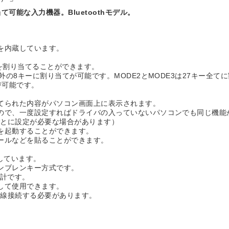
可能な入力機器。Bluetoothモデル。
を内蔵しています。
を割り当てることができます。
外の8キーに割り当てが可能です。MODE2とMODE3は27キー全て
替可能です。
。
てられた内容がパソコン画面上に表示されます。
ので、一度設定すればドライバの入っていないパソコンでも同じ機能
ごとに設定が必要な場合があります）
を起動することができます。
ールなどを貼ることができます。
しています。
ンブレンキー方式です。
設計です。
して使用できます。
有線接続する必要があります。