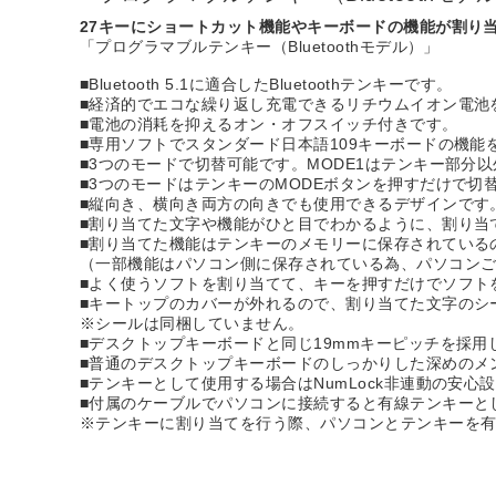
27キーにショートカット機能やキーボードの機能が割り当て
「プログラマブルテンキー（Bluetoothモデル）」
■Bluetooth 5.1に適合したBluetoothテンキーです。
■経済的でエコな繰り返し充電できるリチウムイオン電池
■電池の消耗を抑えるオン・オフスイッチ付きです。
■専用ソフトでスタンダード日本語109キーボードの機能
■3つのモードで切替可能です。MODE1はテンキー部分以
■3つのモードはテンキーのMODEボタンを押すだけで切
■縦向き、横向き両方の向きでも使用できるデザインです
■割り当てた文字や機能がひと目でわかるように、割り当
■割り当てた機能はテンキーのメモリーに保存されている
（一部機能はパソコン側に保存されている為、パソコン
■よく使うソフトを割り当てて、キーを押すだけでソフト
■キートップのカバーが外れるので、割り当てた文字のシ
※シールは同梱していません。
■デスクトップキーボードと同じ19mmキーピッチを採用
■普通のデスクトップキーボードのしっかりした深めのメ
■テンキーとして使用する場合はNumLock非連動の安心
■付属のケーブルでパソコンに接続すると有線テンキーと
※テンキーに割り当てを行う際、パソコンとテンキーを