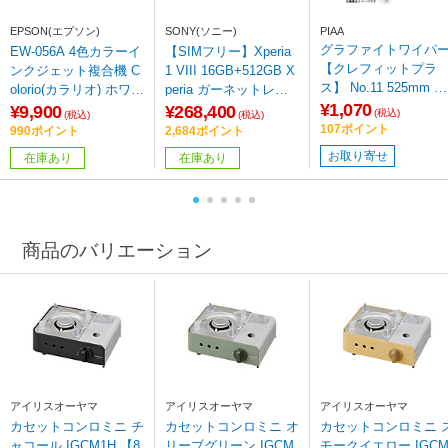
EPSON(エプソン)
SONY(ソニー)
PIAA
グラファイトワイパ
EW-056A 4色カラーイ
【SIMフリー】Xperia
【クレフィットプラ
ンクジェット複合機 C
1 VIII 16GB+512GB X
ス】 No.11 525mm C
olorio(カラリオ) ホワイ
peria ガーネットレッ
G53
¥1,070
ト ［L判～A4］
ド XQ-GE44 R3JPCX0
¥9,900
¥268,400
(税込)
(税込)
(税込)
107ポイント
990ポイント
2,684ポイント
お取り寄せ
在庫あり
在庫あり
商品のバリエーション
アイリスオーヤマ
アイリスオーヤマ
アイリスオーヤマ
カセットコンロミニ チ
カセットコンロミニ オ
カセットコンロミニ ス
ャコール IGCM1H 【8
リーブグリーン IGCM
モークイエロー IGC