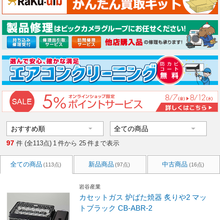
97
件 (全113点)
1
件から
25
件まで表示
全ての商品
新品商品
中古商品
(113点)
(97点)
(16点)
岩谷産業
カセットガス 炉ばた焼器 炙りや2 マッ
トブラック CB-ABR-2