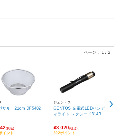
ページ：
1
/
2
印
ジェントス
キャプテンス
丸型ザル 21cm DF5402
GENTOS 充電式LEDハンデ
NEWボルデ
ィライト レクシード314R
ンク20L
42
¥3,020
¥3,380
(税込)
(税込)
(税込
5ポイント
302ポイント
338ポイント