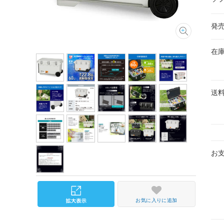
発
在
送
お
お気に入りに追加