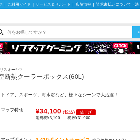
約
|
ご利用ガイド
|
サービス＆サポート
|
店舗情報
|
請求書払いについて（法
リスオーヤマ
空断熱クーラーボックス(60L)
ウトドア、スポーツ、海水浴など、様々なシーンで大活躍！
フマップ特価
¥34,100
(税込)
値下げ
消費税¥3,100
税抜¥31,000
フマップポイント
3,410ポイントサービス