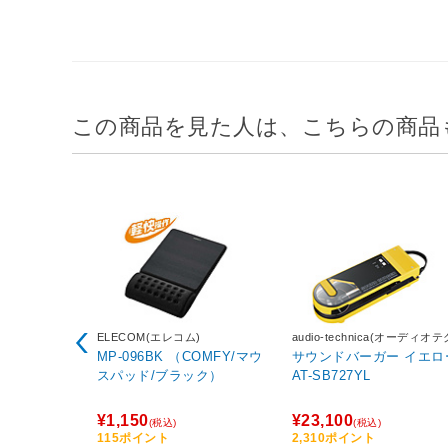
この商品を見た人は、こちらの商品
ELECOM(エレコム)
audio-technica(オーディオ
カ)
MP-096BK （COMFY/マウ
サウンドバーガー イエロー
スパッド/ブラック）
AT-SB727YL
¥1,150
¥23,100
(税込)
(税込)
115ポイント
2,310ポイント