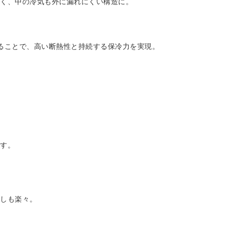
くく、中の冷気も外に漏れにくい構造に。
。
ることで、高い断熱性と持続する保冷力を実現。
ます。
ろしも楽々。