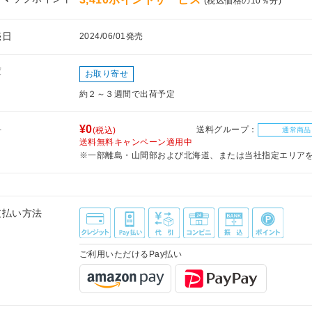
(税込価格の10％分)
売日
2024/06/01発売
庫
お取り寄せ
約２～３週間で出荷予定
料
¥0
送料グループ：
(税込)
通常商品
送料無料キャンペーン適用中
※一部離島・山間部および北海道、または当社指定エリア
支払い方法
ご利用いただけるPay払い