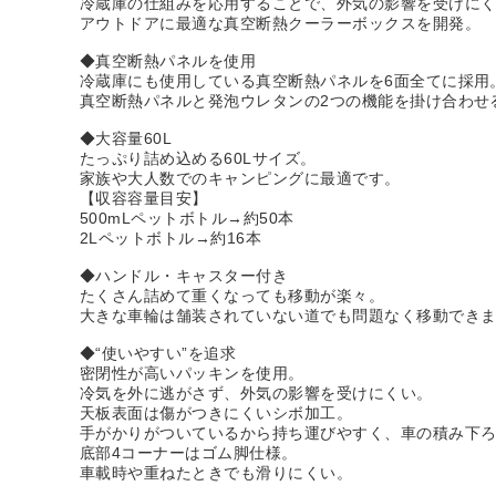
冷蔵庫の仕組みを応用することで、外気の影響を受けに
アウトドアに最適な真空断熱クーラーボックスを開発。
◆真空断熱パネルを使用
冷蔵庫にも使用している真空断熱パネルを6面全てに採用
真空断熱パネルと発泡ウレタンの2つの機能を掛け合わせ
◆大容量60L
たっぷり詰め込める60Lサイズ。
家族や大人数でのキャンピングに最適です。
【収容容量目安】
500mLペットボトル→約50本
2Lペットボトル→約16本
◆ハンドル・キャスター付き
たくさん詰めて重くなっても移動が楽々。
大きな車輪は舗装されていない道でも問題なく移動でき
◆“使いやすい”を追求
密閉性が高いパッキンを使用。
冷気を外に逃がさず、外気の影響を受けにくい。
天板表面は傷がつきにくいシボ加工。
手がかりがついているから持ち運びやすく、車の積み下
底部4コーナーはゴム脚仕様。
車載時や重ねたときでも滑りにくい。