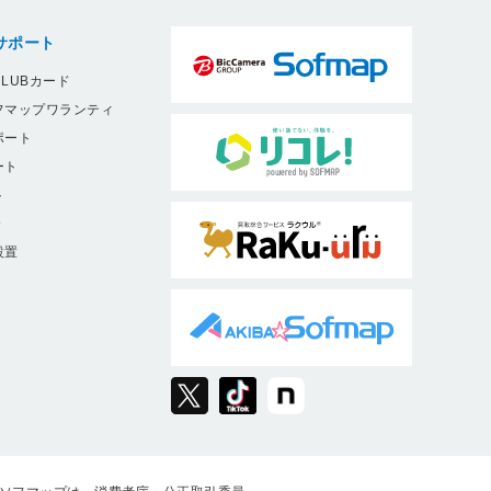
サポート
LUBカード
フマップワランティ
ポート
ート
ト
9
設置