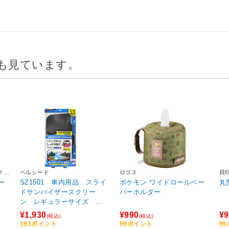
も見ています。
テクニ
ペルシード
ロゴス
貝
SZ1501 車内用品 スライ
ポケモン ワイドロールペー
ドサンバイザースクリー
パーホルダー
ン レギュラーサイズ ブ
ラック スクリーンサイ
¥1,930
¥990
¥9
(税込)
(税込)
ズ：約160mm×345mm
193ポイント
99ポイント
9