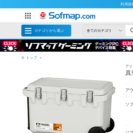
利用規
カテゴリから選ぶ
トップ
＞
アイ
真
ア
ソ
ソ