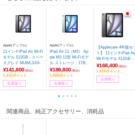
Apple(アップル)
Apple(アップル)
【Applecare 4年版セ
11インチiPad Air Wi-Fi
iPad Air 11（M3） Ap
ト】 11インチiPad Ai
モデル 512GB ‐ スペー
ple M3 11型 Wi-Fiモデ
Wi-Fiモデル 512GB -
スグレイ MUWL3J/A
ル ストレージ：1TB M
スペースグレイ MUW
¥168,400
(税込)
CAJ4J/A ブルー
¥141,800
¥186,800
3J/A
(税込)
(税込)
1,418ポイント
1,418ポイント
1,868ポイント
在庫限り
在庫限り
在庫限り
関連商品、純正アクセサリー、消耗品