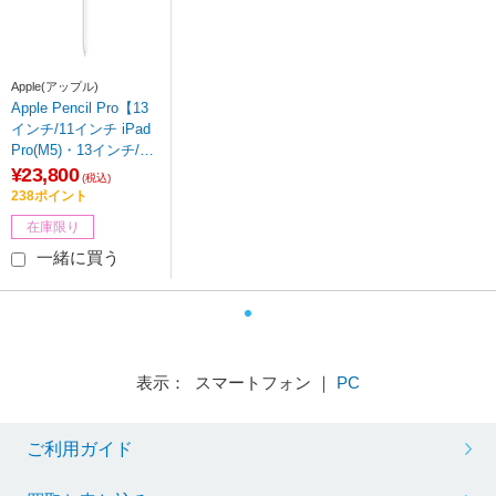
Apple(アップル)
Apple Pencil Pro【13
インチ/11インチ iPad
Pro(M5)・13インチ/11
インチ iPad Air(M4)対
¥23,800
(税込)
応】 MX2D3ZA/A
238ポイント
在庫限り
一緒に買う
表示： スマートフォン ｜
PC
ご利用ガイド