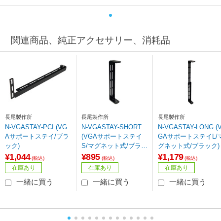
関連商品、純正アクセサリー、消耗品
長尾製作所
長尾製作所
長尾製作所
N-VGASTAY-PCI (VG
N-VGASTAY-SHORT
N-VGASTAY-LONG (
Aサポートステイ/ブラ
(VGAサポートステイ
GAサポートステイL/
ック)
S/マグネット式/ブラッ
グネット式/ブラック)
ク
¥1,044
¥895
¥1,179
(税込)
(税込)
(税込)
在庫あり
在庫あり
在庫あり
一緒に買う
一緒に買う
一緒に買う