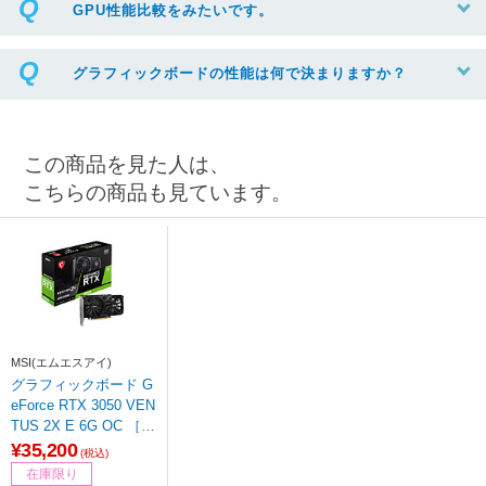
GPU性能比較をみたいです。
グラフィックボードの性能は何で決まりますか？
この商品を見た人は、
こちらの商品も見ています。
MSI(エムエスアイ)
グラフィックボード G
eForce RTX 3050 VEN
TUS 2X E 6G OC ［G
eForce RTXシリーズ /
¥35,200
(税込)
6GB］
在庫限り