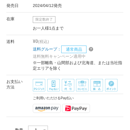
発売日
2024/04/12発売
在庫
限定数終了
お一人様1点まで
¥0
送料
(税込)
送料グループ：
通常商品
送料無料キャンペーン適用中
※一部離島・山間部および北海道、または当社指
定エリアを除く
お支払い
方法
ご利用いただけるPay払い
数量