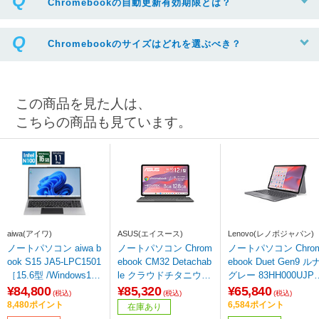
Chromebookの自動更新有効期限とは？
Chromebookのサイズはどれを選ぶべき？
この商品を見た人は、
こちらの商品も見ています。
aiwa(アイワ)
ASUS(エイスース)
Lenovo(レノボジャパン)
ノートパソコン aiwa b
ノートパソコン Chrom
ノートパソコン Chro
ook S15 JA5-LPC1501
ebook CM32 Detachab
ebook Duet Gen9 ル
［15.6型 /Windows11
le クラウドチタニウム
グレー 83HH000UJP
Pro /intel N100 /メモ
CM3206DM4A-TR0023
［10.95型 /Chrome O
¥84,800
¥85,320
¥65,840
(税込)
(税込)
(税込)
リ：16GB /SSD：256
［12.1型 /Chrome OS
/MediaTek /メモリ：4
8,480ポイント
6,584ポイント
在庫あり
GB /日本語版キーボー
/MediaTek /メモリ：8
GB /eMMC：128GB /