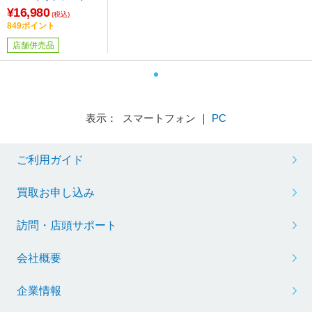
ントシルバー ［Celero
¥16,980
(税込)
n-N5100 (1.1GHz)／4G
849ポイント
B／eMMC64GB／11.6
店舗併売品
インチワイド／Chrom
eOS］
表示： スマートフォン ｜
PC
ご利用ガイド
買取お申し込み
訪問・店頭サポート
会社概要
企業情報