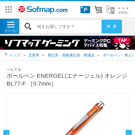
トップ
＞
文房具
＞
筆記具・高級筆記具・関連品
＞
ボールペン・替え
ぺんてる
ボールペン ENERGEL(エナージェル) オレンジ
BL77-F ［0.7mm］