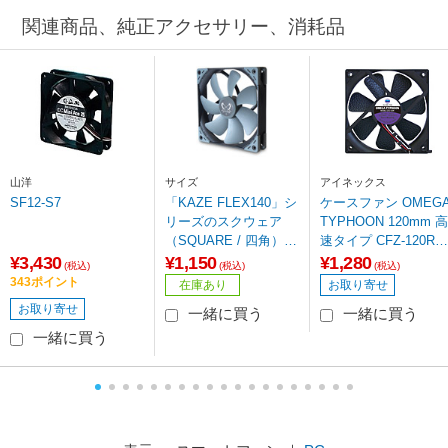
関連商品、純正アクセサリー、消耗品
山洋
サイズ
アイネックス
SF12-S7
「KAZE FLEX140」シ
ケースファン OMEG
リーズのスクウェア
TYPHOON 120mm 高
（SQUARE / 四角）形
速タイプ CFZ-120RB
状モデル KF1425FD12
[120mm /2000RPM]
¥3,430
¥1,150
¥1,280
(税込)
(税込)
(税込)
S-P 高精度密閉型FDB
343ポイント
在庫あり
お取り寄せ
ベアリング採用システ
お取り寄せ
一緒に買う
一緒に買う
ムファン
一緒に買う