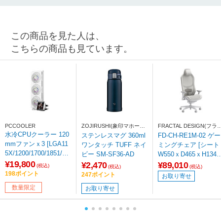
この商品を見た人は、
こちらの商品も見ています。
PCCOOLER
ZOJIRUSHI(象印マホービ
FRACTAL DESIGN(フラ
ン)
タルデザイン)
水冷CPUクーラー 120
ステンレスマグ 360ml
FD-CH-RE1M-02 ゲー
mmファンｘ3 [LGA11
ワンタッチ TUFF ネイ
ミングチェア [シート
5X/1200/1700/1851/20
ビー SM-SF36-AD
W550ｘD465ｘH1340
XX・AM4/AM5] DT36
¥19,800
～1465mm] Refine M
¥2,470
¥89,010
(税込)
(税込)
(税込)
0 ARGB WHITE ホワ
sh ライト
198ポイント
247ポイント
お取り寄せ
イト DT360-ARGB-WH
数量限定
お取り寄せ
【sof001】