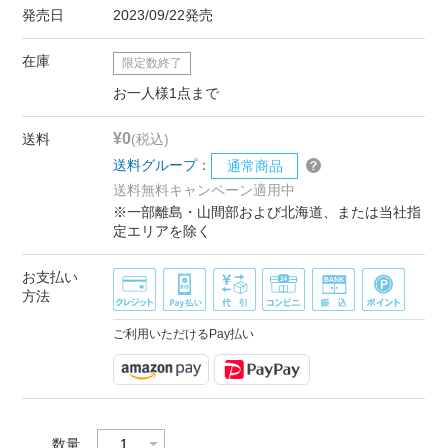
発売日
2023/09/22発売
在庫
限定数終了
お一人様1点まで
¥0
送料
(税込)
送料グループ：
通常商品
送料無料キャンペーン適用中
※一部離島・山間部および北海道、または当社指
定エリアを除く
お支払い
方法
ご利用いただけるPay払い
数量