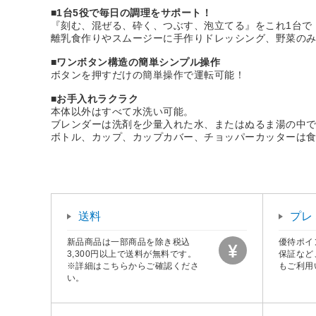
■1台5役で毎日の調理をサポート！
『刻む、混ぜる、砕く、つぶす、泡立てる』をこれ1台で
離乳食作りやスムージーに手作りドレッシング、野菜の
■ワンボタン構造の簡単シンプル操作
ボタンを押すだけの簡単操作で運転可能！
■お手入れラクラク
本体以外はすべて水洗い可能。
ブレンダーは洗剤を少量入れた水、またはぬるま湯の中
ボトル、カップ、カップカバー、チョッパーカッターは
送料
プレ
新品商品は一部商品を除き税込
優待ポイ
3,300円以上で送料が無料です。
保証など
※詳細はこちらからご確認くださ
もご利用
い。