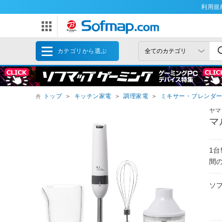
利用規
カテゴリから選ぶ
トップ
＞
キッチン家電
＞
調理家電
＞
ミキサー・ブレンダ
ヤマ
マ
1
間
ソ