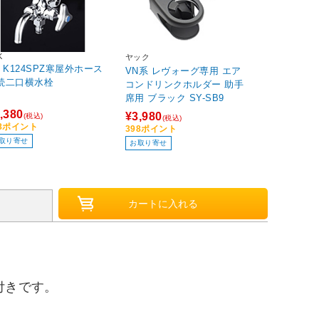
K
ヤック
V K124SPZ寒屋外ホース
VN系 レヴォーグ専用 エア
続二口横水栓
コンドリンクホルダー 助手
席用 ブラック SY-SB9
,380
¥3,980
(税込)
(税込)
38ポイント
398ポイント
取り寄せ
お取り寄せ
付きです。