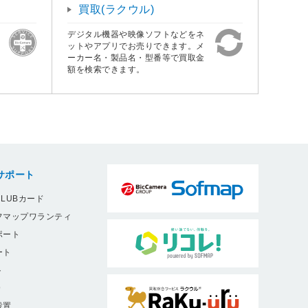
買取(ラクウル)
デジタル機器や映像ソフトなどをネ
ットやアプリでお売りできます。メ
ーカー名・製品名・型番等で買取金
額を検索できます。
サポート
LUBカード
フマップワランティ
ポート
ート
ト
9
設置