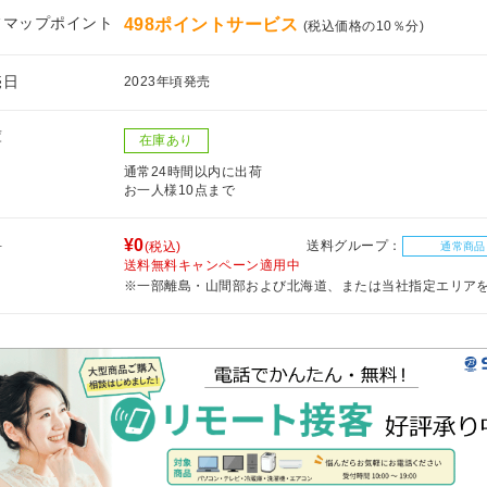
フマップポイント
498ポイントサービス
(税込価格の10％分)
売日
2023年頃発売
庫
在庫あり
通常24時間以内に出荷
お一人様10点まで
料
¥0
送料グループ：
(税込)
通常商品
送料無料キャンペーン適用中
※一部離島・山間部および北海道、または当社指定エリア