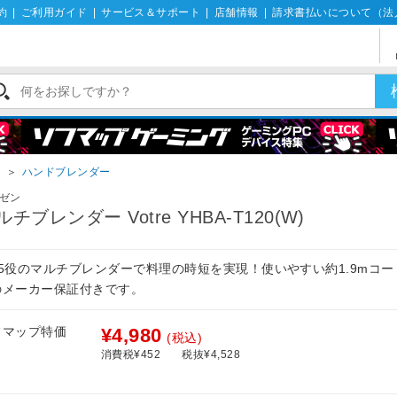
約
|
ご利用ガイド
|
サービス＆サポート
|
店舗情報
|
請求書払いについて（法
ー
＞
ハンドブレンダー
ゼン
ルチブレンダー Votre YHBA-T120(W)
台5役のマルチブレンダーで料理の時短を実現！使いやすい約1.9mコー
のメーカー保証付きです。
フマップ特価
¥4,980
(税込)
消費税¥452
税抜¥4,528