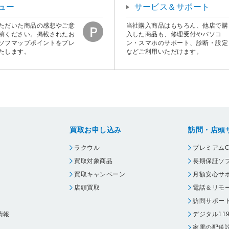
ュー
サービス＆サポート
ただいた商品の感想やご意
当社購入商品はもちろん、他店で購
稿ください。掲載されたお
入した商品も、修理受付やパソコ
ソフマップポイントをプレ
ン・スマホのサポート、診断・設定
たします。
などご利用いただけます。
買取お申し込み
訪問・店頭
ラクウル
プレミアムC
買取対象商品
長期保証ソ
買取キャンペーン
月額安心サ
店頭買取
電話＆リモ
訪問サポー
情報
デジタル11
家電の配送