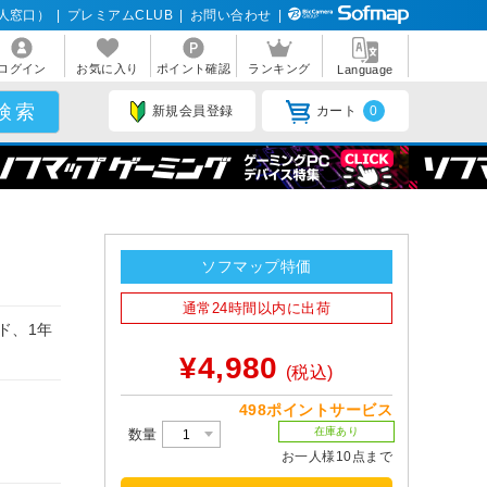
人窓口）
|
プレミアムCLUB
|
お問い合わせ
|
ログイン
お気に入り
ポイント確認
ランキング
Language
新規会員登録
カート
0
ソフマップ特価
通常24時間以内に出荷
ド、1年
¥4,980
(税込)
498ポイントサービス
在庫あり
数量
お一人様10点まで