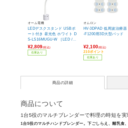
オーム電機
オムロン
LEDデスクスタンド USBポ
HV-3DPAD 低周波治療器
ート付き 昼光色 ホワイト D
-F1200用3D大型パッド
S-LS16MUGU-W ［LED /昼
光色］
¥2,809
¥2,100
(税込)
(税込)
210ポイント
在庫あり
在庫あり
商品の詳細
商品について
1台5役のマルチブレンダーで料理の時短を実
1台5役のマルチハンドブレンダー。下ごしらえ、離乳食