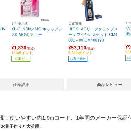
KV
シヤチハタ
日置電機
K
 HV
XL-CLNDN／MO キャップレ
HIOKI ACリーククランプメ
接
ス9 MO式 ミニー
ータワイヤレスセット CM4
001－90 CM400190
¥9
¥1,830
¥53,110
(税込)
(税込)
9
183ポイント
5,311ポイント
お
在庫あり
お取り寄せ
仕様詳細
商品レビュー
現！使いやすい約1.9mコード、1年間のメーカー保証
、お菓子作りと大活躍！