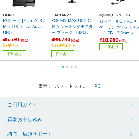
OKINOS
TITAN ARMY
logicool(ロジクール)
PCケース [Micro ATX /
P326MV MAX USB-C
ロジクールG PRO X
Mini-ITX] Black Aqua
対応 ゲーミングモニタ
ゲーミングヘッドセ
UNO
ー ブラック ［32型 /4
ト[USB・3.5mm ステ
K(3840×2160） /ワイ
¥5,680
¥99,780
レオミニプラグ/ブラ
¥10,980
(税込)
(税込)
(税込)
ド /320Hz］
ク] G-PHS-003
57ポイント
9,978ポイント
在庫あり
在庫あり
在庫あり
表示： スマートフォン ｜
PC
ご利用ガイド
買取お申し込み
訪問・店頭サポート