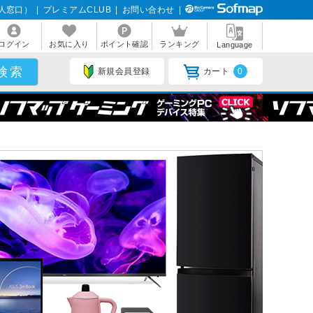
人窓口）
|
プレミアムCLUB
|
お問い合わせ
|
ログイン
お気に入り
ポイント確認
ランキング
Language
新規会員登録
カート
0