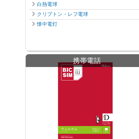
白熱電球
クリプトン・レフ電球
懐中電灯
携帯電話