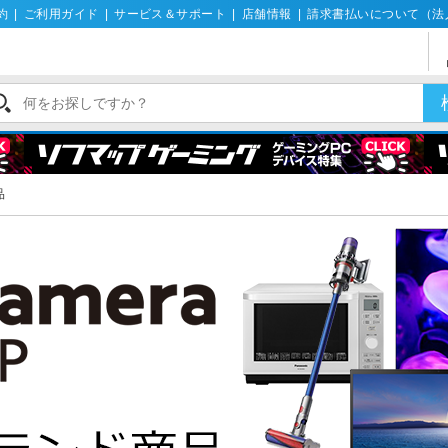
約
|
ご利用ガイド
|
サービス＆サポート
|
店舗情報
|
請求書払いについて（法
品