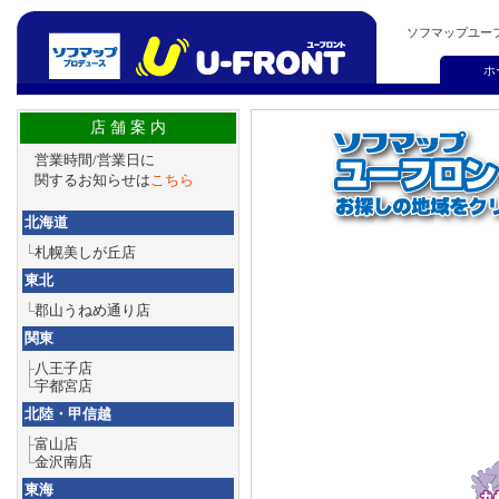
ソフマップユー
ホ
店 舗 案 内
営業時間/営業日に
関するお知らせは
こちら
北海道
└
札幌美しが丘店
東北
└
郡山うねめ通り店
関東
├
八王子店
└
宇都宮店
北陸・甲信越
├
富山店
└
金沢南店
東海