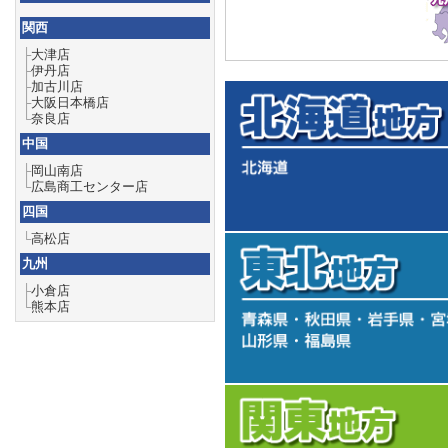
関西
├
大津店
├
伊丹店
├
加古川店
├
大阪日本橋店
└
奈良店
中国
├
岡山南店
└
広島商工センター店
四国
└
高松店
九州
├
小倉店
└
熊本店