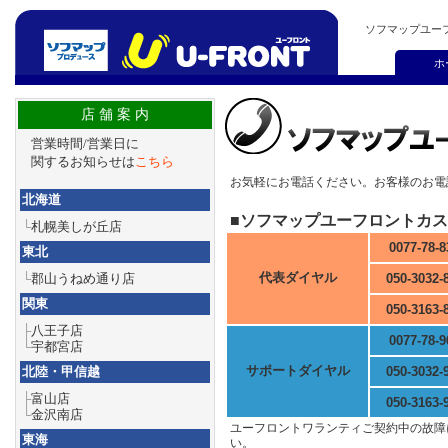
ソフマップユー
ホ
店 舗 案 内
営業時間/営業日に
関するお知らせは
こちら
お気軽にお電話ください。お客様のお電
北海道
■ソフマップユーフロントカ
└
札幌美しが丘店
0077-78-8
東北
代表ダイヤル
└
郡山うねめ通り店
050-3032-
関東
050-3163-
├
八王子店
0077-78-9
└
宇都宮店
サポートダイヤル
北陸・甲信越
050-3032-
├
富山店
050-3163-
└
金沢南店
ユーフロントワランティご契約中の故障
東海
い。