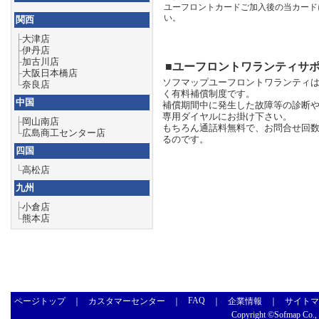
ユーフロントカードご加入後の当カード
い。
関西
├
大津店
├
伊丹店
├
加古川店
■ユーフロントワランティサ
├
大阪日本橋店
ソフマップユーフロントワランティ
└
奈良店
く有料補償制度です。
中国
補償期間中に発生した故障等の診断
専用ダイヤルにお掛け下さい。
├
岡山南店
もちろん通話料無料で、お問合せ回数
└
広島商工センター店
るのです。
四国
└
高松店
九州
├
小倉店
└
熊本店
FAQ
ページトップ
｜
カスタマーセンター
｜
｜
企業情報
｜
サイトマ
Copyright ©Sofmap Co., L