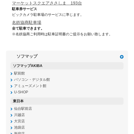
マーケットスクエアささしま 193台
駐車券サービス
ビックカメラ駐車場のサービスに準じます。
名鉄協商駐車場
全て駐車できます。
※名鉄協商ご利用時は駐車証明書のご提示をお願い致します。
ソフマップ
ソフマップAKIBA
駅前館
パソコン・デジタル館
アミューズメント館
U-SHOP
東日本
仙台駅前店
川越店
大宮店
池袋店
新宿店