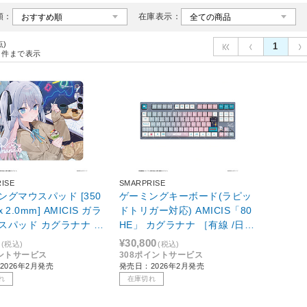
順：
在庫表示：
点)
1
件まで表示
ISE
SMARPRISE
ングマウスパッド [350
ゲーミングキーボード(ラピッ
ｘ2.0mm] AMICIS ガラ
ドトリガー対応) AMICIS「80
スパッド カグラナナ E
HE」 カグラナナ ［有線 /日本
語配列 /磁気スイッチ］
¥30,800
(税込)
(税込)
ントサービス
308ポイントサービス
2026年2月発売
発売日：2026年2月発売
れ
在庫切れ