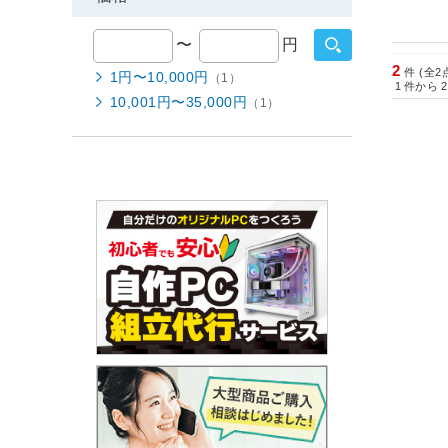
〜
円
2
件 (全2
1円〜10,000円
（1）
1
件から
2
10,001円〜35,000円
（1）