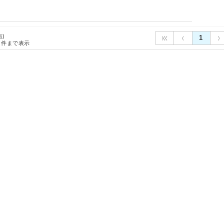
点)
1
件まで表示