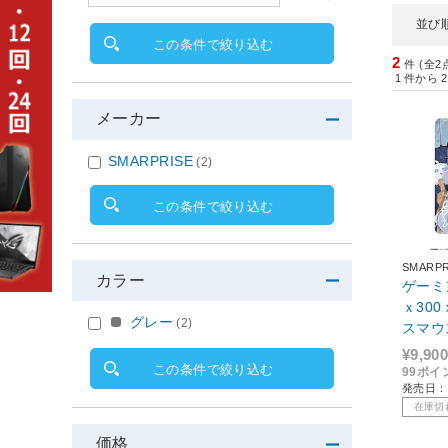
並び
この条件で絞り込む
2
件 (全2
1
件から
2
メーカー
SMARPRISE
(2)
この条件で絞り込む
SMARPR
カラー
ゲーミ
ｘ300
グレー
(2)
スマウ
dition
¥9,900
この条件で絞り込む
99ポイ
発売日：
在庫切
価格