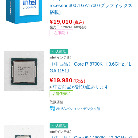
rocessor 300 /LGA1700 /グラフィックス
搭載］
¥19,010
(税込)
発売日：2024/01/09発売
在庫限り
中古商品
intel(インテル)
〔中古品〕 Core i7 9700K 〔3.6GHz／L
GA 1151〕
¥19,980
(税込)～
中古商品が計10点あります
店舗併売品
取扱店舗
AKIBA パソコン・デジタル館
中古商品
intel(インテル)
〔中古品〕 Core i9 14900K 〔3.2GHz／L