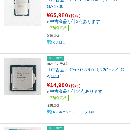
GA 1700〕
¥65,980
(税込)～
中古商品が計3点あります
店舗併売品
取扱店舗
なんば店
中古商品
intel(インテル)
〔中古品〕 Core i7 8700 〔3.2GHz／LG
A 1151〕
¥14,980
(税込)～
中古商品が計14点あります
店舗併売品
取扱店舗
AKIBA パソコン・デジタル館
中古商品