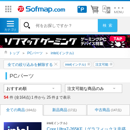
トップ
＞
PCパーツ
＞
intel(インテル)
全ての絞り込みを解除する
intel(インテル)
注文可能
PCパーツ
54
件 (全164点)
1
件から
25
件まで表示
全ての商品
新品商品
中古商品
(164点)
(17点)
(147点)
intel(インテル)
Core Ultra7-265KF［グラフィックス非搭