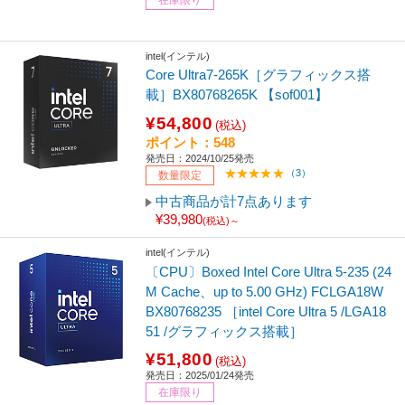
intel(インテル)
Core Ultra7-265K［グラフィックス搭
載］BX80768265K 【sof001】
¥54,800
(税込)
ポイント：548
発売日：2024/10/25発売
（3）
数量限定
中古商品が計7点あります
¥39,980
(税込)～
intel(インテル)
〔CPU〕Boxed Intel Core Ultra 5-235 (24
M Cache、up to 5.00 GHz) FCLGA18W
BX80768235 ［intel Core Ultra 5 /LGA18
51 /グラフィックス搭載］
¥51,800
(税込)
発売日：2025/01/24発売
在庫限り