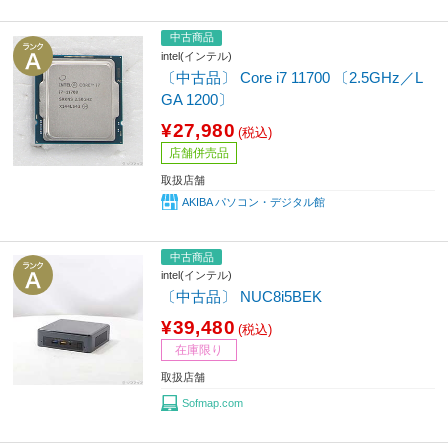
中古商品
intel(インテル)
〔中古品〕 Core i7 11700 〔2.5GHz／L
GA 1200〕
¥27,980
(税込)
店舗併売品
取扱店舗
AKIBA パソコン・デジタル館
中古商品
intel(インテル)
〔中古品〕 NUC8i5BEK
¥39,480
(税込)
在庫限り
取扱店舗
Sofmap.com