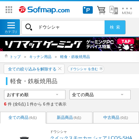
トップ
＞
キッチン用品
＞
軽食・鉄板焼用品
全ての絞り込みを解除する
ドウシシャ を含む
軽食・鉄板焼用品
6
件 (全6点)
1
件から
6
件まで表示
全ての商品
新品商品
中古商品
(6点)
(6点)
(0点)
ドウシシャ
クイックスモーカー シェア LCQS-SHA