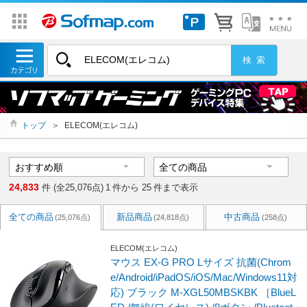
トップ
＞
ELECOM(エレコム)
24,833
件 (全25,076点)
1
件から
25
件まで表示
全ての商品
新品商品
中古商品
(25,076点)
(24,818点)
(258点)
ELECOM(エレコム)
マウス EX-G PRO Lサイズ 抗菌(Chrom
e/Android/iPadOS/iOS/Mac/Windows11対
応) ブラック M-XGL50MBSKBK ［BlueL