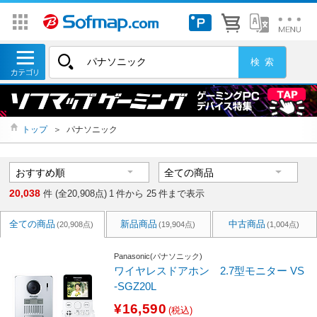
トップ
＞
パナソニック
20,038
件 (全20,908点)
1
件から
25
件まで表示
全ての商品
新品商品
中古商品
(20,908点)
(19,904点)
(1,004点)
Panasonic(パナソニック)
ワイヤレスドアホン 2.7型モニター VS
-SGZ20L
¥16,590
(税込)