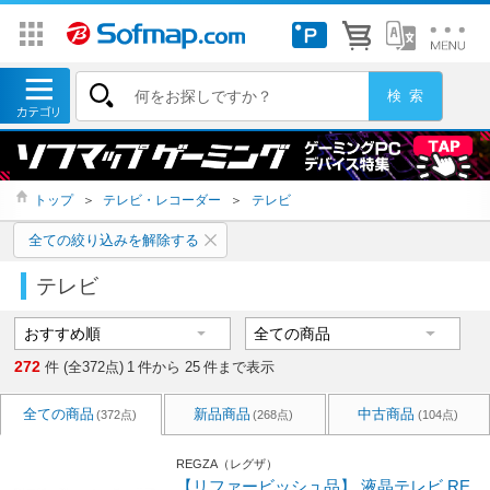
トップ
＞
テレビ・レコーダー
＞
テレビ
全ての絞り込みを解除する
テレビ
272
件 (全372点)
1
件から
25
件まで表示
全ての商品
新品商品
中古商品
(372点)
(268点)
(104点)
REGZA（レグザ）
【リファービッシュ品】 液晶テレビ RE