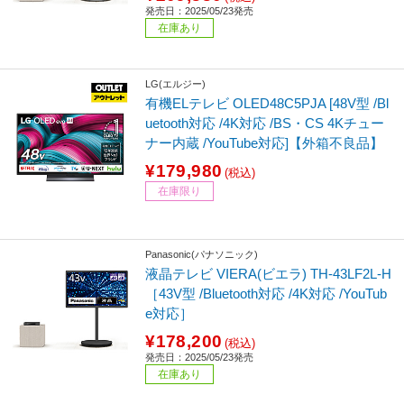
発売日：2025/05/23発売
在庫あり
LG(エルジー)
有機ELテレビ OLED48C5PJA [48V型 /Bl
uetooth対応 /4K対応 /BS・CS 4Kチュー
ナー内蔵 /YouTube対応]【外箱不良品】
¥179,980
(税込)
在庫限り
Panasonic(パナソニック)
液晶テレビ VIERA(ビエラ) TH-43LF2L-H
［43V型 /Bluetooth対応 /4K対応 /YouTub
e対応］
¥178,200
(税込)
発売日：2025/05/23発売
在庫あり