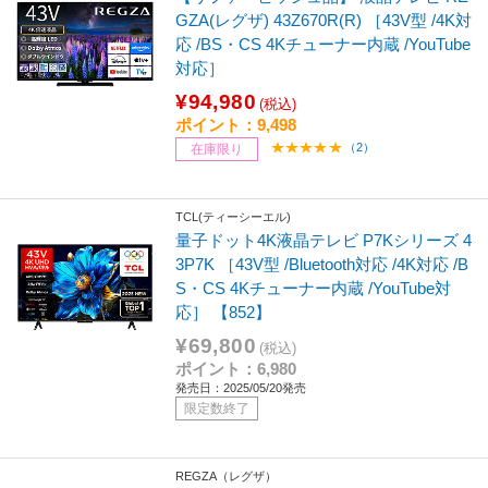
GZA(レグザ) 43Z670R(R) ［43V型 /4K対
応 /BS・CS 4Kチューナー内蔵 /YouTube
対応］
¥94,980
(税込)
ポイント：9,498
（2）
在庫限り
TCL(ティーシーエル)
量子ドット4K液晶テレビ P7Kシリーズ 4
3P7K ［43V型 /Bluetooth対応 /4K対応 /B
S・CS 4Kチューナー内蔵 /YouTube対
応］ 【852】
¥69,800
(税込)
ポイント：6,980
発売日：2025/05/20発売
限定数終了
REGZA（レグザ）