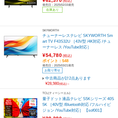
¥62,370
(税込)
発売日：2025/02/15発売
在庫あり
SKYWORTH
チューナーレステレビ SKYWORTH Sm
art TV F43S32U ［43V型 /4K対応 /チュ
ーナーレス /YouTube対応］
¥54,780
(税込)
ポイント：548
発売日：2025/03/21発売
お取り寄せ
中古商品が計2点あります
¥28,980
(税込)～
TCL(ティーシーエル)
量子ドット液晶テレビ S5Kシリーズ 40S
5K ［40V型 /Bluetooth対応 /フルハイビ
ジョン /YouTube対応］ 【sof001】