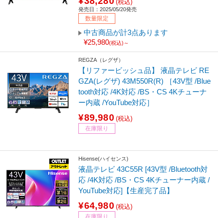
¥38,280
(税込)
発売日：2025/05/20発売
数量限定
中古商品が計3点あります
¥25,980
(税込)～
REGZA（レグザ）
【リファービッシュ品】 液晶テレビ RE
GZA(レグザ) 43M550R(R) ［43V型 /Blue
tooth対応 /4K対応 /BS・CS 4Kチューナ
ー内蔵 /YouTube対応］
¥89,980
(税込)
在庫限り
Hisense(ハイセンス)
液晶テレビ 43C55R [43V型 /Bluetooth対
応 /4K対応 /BS・CS 4Kチューナー内蔵 /
YouTube対応]【生産完了品】
¥64,980
(税込)
在庫限り