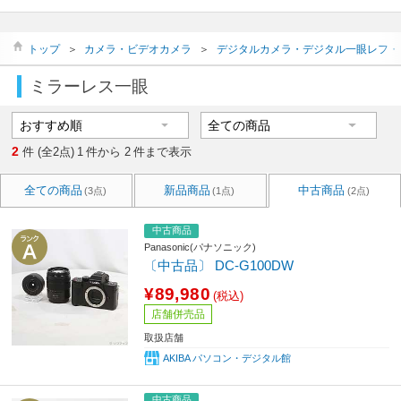
トップ
＞
カメラ・ビデオカメラ
＞
デジタルカメラ・デジタル一眼レフ・
ミラーレス一眼
2
件 (全2点)
1
件から
2
件まで表示
全ての商品
新品商品
中古商品
(3点)
(1点)
(2点)
中古商品
Panasonic(パナソニック)
〔中古品〕 DC-G100DW
¥89,980
(税込)
店舗併売品
取扱店舗
AKIBA パソコン・デジタル館
中古商品