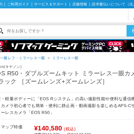
約
|
ご利用ガイド
|
サービス＆サポート
|
店舗情報
|
請求書払いについて（法
ル一眼レフ・ミラーレス一眼
＞
ミラーレス一眼
non(キヤノン)
OS R50・ダブルズームキット ミラーレス一眼カ
ラック ［ズームレンズ+ズームレンズ］
型・軽量ボディーに「EOS Rシステム」の高い撮影性能や便利な通信
。カメラ初心者でも簡単・便利に静止画・動画撮影を楽しめるAPS-C
ーレスカメラ「EOS R50」
フマップ特価
¥140,580
(税込)