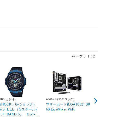
ページ：
1
/
2
SIO(カシオ)
ASRock(アスロック)
FRACTAL D
ザイン)
-SHOCK（G-ショック）
マザーボード(LGA1851) B8
PCケース [Mic
G-STEEL （Gスチール)
60 LiveMixer WiFi
ITX] Pop Mi
LTI BAND 6」 GST-W3
e TG Clear