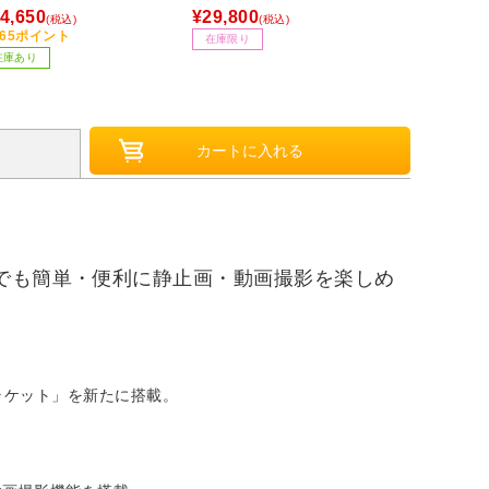
G-1A2JF
D-C-POR1M
4,650
¥29,800
¥14,570
(税込)
(税込)
(税
465ポイント
在庫限り
在庫限り
在庫あり
者でも簡単・便利に静止画・動画撮影を楽しめ
、
ラケット」を新たに搭載。