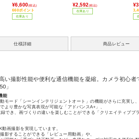
ラッ
ー）
00
¥6,600
¥2,592
¥3
(税込)
(税込)
/A
660ポイント
3,
在庫あり
【so
在庫あり
仕様詳細
商品レビュー
」の高い撮影性能や便利な通信機能を凝縮。カメラ初心
50」
機能
自動モード「シーンインテリジェントオート」の機能がさらに充実し
でより豊かな写真表現が可能な「アドバンスA+」、
記録でき、画づくりの違いを楽しむことができる「クリエイティブブ
4K動画撮影を実現しています。
に撮影することができる「レビュー用動画」や、