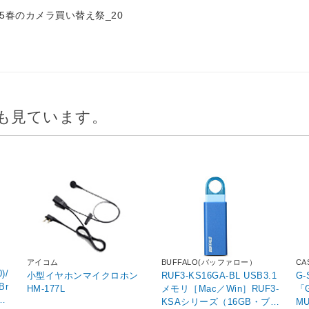
25春のカメラ買い替え祭_20
も見ています。
アイコム
BUFFALO(バッファロー）
CA
)/
小型イヤホンマイクロホン
RUF3-KS16GA-BL USB3.1
G
Br
HM-177L
メモリ［Mac／Win］RUF3-
「
方
KSAシリーズ（16GB・ブル
MU