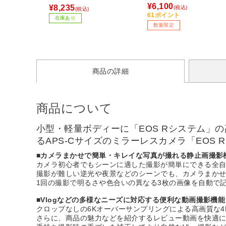
式 750W電源 ATLAS ブ
応］
¥6,100
¥8,235
(税込)
(税込)
ク CGR BA-750 ［750W 
61ポイント
在庫あり
TX /80PLUS Bronze］ 
数量限定
f001】
商品の詳細
商品について
小型・軽量ボディーに「EOS Rシステム
るAPS-Cサイズのミラーレスカメラ「EOS R
■カメラまかせで簡単・キレイな写真が撮れる静止画撮影
カメラ初心者でもシーンに適した撮影が簡単にできる全
撮影が難しい逆光や夜景などのシーンでも、カメラまかせ
1回の撮影で明るさや色合いの異なる3枚の画像を自動で
■Vlogなどの多様なニーズに対応する便利な動画撮影機能
クロップなしの6Kオーバーサンプリングによる高画質な
さらに、商品の魅力などを紹介するレビュー動画を快適