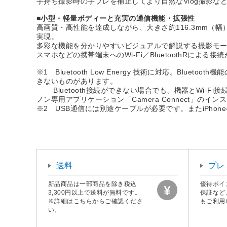
手持ち撮影時の手ブレを補正してより自然なVlog撮影
■小型・軽量ボディーと充実の通信機能・拡張性
高画質・高性能を達成しながら、大きさ約116.3mm（幅）×
実現。
多彩な機能を分かりやすいビジュアルで解説する撮影モ
スマホなどの携帯端末へのWi-Fi／BluetoothRに
※1 Bluetooth Low Energy 技術に対応。Blueto
きないものがあります。
Bluetooth接続ができない場合でも、機器とWi-
ノン専用アプリケーション「Camera Connect」のイ
※2 USB通信には別途ケーブルが必要です。またiPho
送料
プレ
新品商品は一部商品を除き税込
優待ポイ
3,300円以上で送料が無料です。
保証など
※詳細はこちらからご確認くださ
もご利用
い。