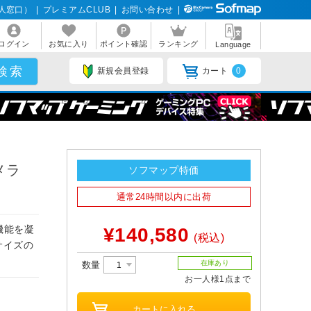
人窓口）
|
プレミアムCLUB
|
お問い合わせ
|
ログイン
お気に入り
ポイント確認
ランキング
Language
新規会員登録
カート
0
メラ
ソフマップ特価
通常24時間以内に出荷
機能を凝
¥140,580
(税込)
サイズの
在庫あり
数量
お一人様1点まで