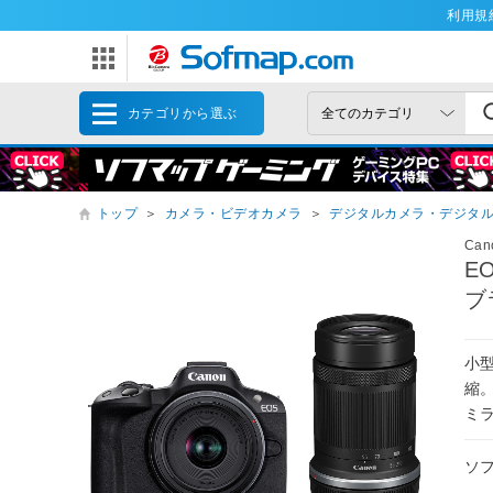
利用規
カテゴリから選ぶ
トップ
＞
カメラ・ビデオカメラ
＞
デジタルカメラ・デジタ
Ca
E
ブ
小
縮
ミラ
ソ