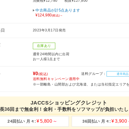
消費税¥12,780
税抜¥127,800
中古商品が計5点あります
¥124,980
(税込)～
売日
2023年3月17日発売
庫
在庫あり
通常24時間以内に出荷
お一人様1点まで
料
¥0
送料グループ：
(税込)
通常商品
送料無料キャンペーン適用中
※一部離島・山間部および北海道、または当社指定エリア
JACCSショッピングクレジット
長36回まで無金利！金利・手数料をソフマップが負担いたし
5,800
3,900