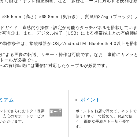
などが可能な「手ブレ補正動画」など、多様なニーズに対応する便利な
85.5mm（高さ）×68.8mm（奥行き）、質量約375g（ブラック
ードガイド、直感的な操作・設定が可能なタッチパネルを搭載してい
よる接続が可能※1。また、デジタル端子（USB）による携帯端末との有線接
oth機能の動作条件は、接続機器がiOS／AndroidTM :Bluetooth 4
Fi接続による画像の転送、リモート操作は可能です。なお、事前にカメ
ンストールが必要です。
neへの有線転送には通信に対応したケーブルが必要です。
ミアム
ポイント
ントでさらにおトク！長期
ポイントをお店で貯めて、ネットで
、安心のサポートサービス
使う！ネットで貯めて、お店で使
いただけます。
う！ 面倒な手続きも一切不要で
す。