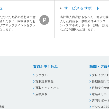
ュー
サービス＆サポート
ただいた商品の感想やご意
当社購入商品はもちろん、他店で購
稿ください。掲載されたお
入した商品も、修理受付やパソコ
ソフマップポイントをプレ
ン・スマホのサポート、診断・設定
たします。
などご利用いただけます。
買取お申し込み
訪問・店頭
ラクウル
プレミアムC
買取対象商品
長期保証ソ
買取キャンペーン
月額安心サ
店頭買取
電話＆リモ
訪問サポー
情報
デジタル11